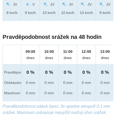
JV
V
JV
JV
JV
JV
8 km/h
9 km/h
10 km/h
10 km/h
10 km/h
9 km/h
Pravděpodobnost srážek na 48 hodin
09:00
10:00
11:00
12:00
13:00
dnes
dnes
dnes
dnes
dnes
0 %
0 %
0 %
0 %
0 %
Pravděpod.
Očekáváno
0 mm
0 mm
0 mm
0 mm
0 mm
Maximum
0 mm
0 mm
0 mm
0 mm
0 mm
Pravděpodobnost udává šanci, že spadne alespoň 0,1 mm
srážek. Maximum zobrazuje nejvyšší možný úhrn srážek,