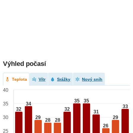
Výhled počasí
Teplota
Vítr
Srážky
Nový sníh
40
35
35
34
35
33
32
32
31
29
29
30
28
28
26
25