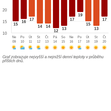
20
19
17
17
17
15
16
15
15
14
14
13
13
12
10
Ne
Po
Út
St
Čt
Pá
So
Ne
Po
Út
St
Čt
09
10
11
12
13
14
15
16
17
18
19
20
Graf zobrazuje nejvyšší a nejnižší denní teploty v průběhu
příštích dnů.