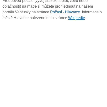
Předpověď počasí (vývoj srážek, teplot, větru nebo
oblačnosti) na mapě si můžete prohlédnout na našem
portálu Ventusky na stránce
Počasí - Hlavatce
. Informace o
městě Hlavatce nalezenete na stránce
Wikipedie
.