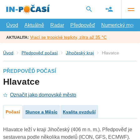
Přejít
na
hlavní
obsah
Úvod
Aktuálně
Radar
Předpověď
Numerický model
Vrací se tropické teploty, zítra až 35 °C
AKTUALITA:
Úvod
Předpověď počasí
Jihočeský kraj
Hlavatce
PŘEDPOVĚĎ POČASÍ
Hlavatce
Označit jako domovské město
Počasí
Slunce a Měsíc
Kvalita ovzduší
Hlavatce leží v kraji Jihočeský (406 m n. m.). Předpověď je
sestavena podle několika modelů (ICON, GFS, ECMWF).