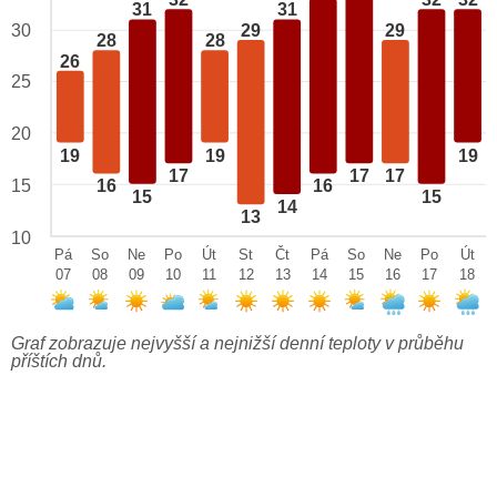
32
32
32
31
31
29
29
30
28
28
26
25
20
19
19
19
17
17
17
15
16
16
15
15
14
13
10
Pá
So
Ne
Po
Út
St
Čt
Pá
So
Ne
Po
Út
07
08
09
10
11
12
13
14
15
16
17
18
Graf zobrazuje nejvyšší a nejnižší denní teploty v průběhu
příštích dnů.