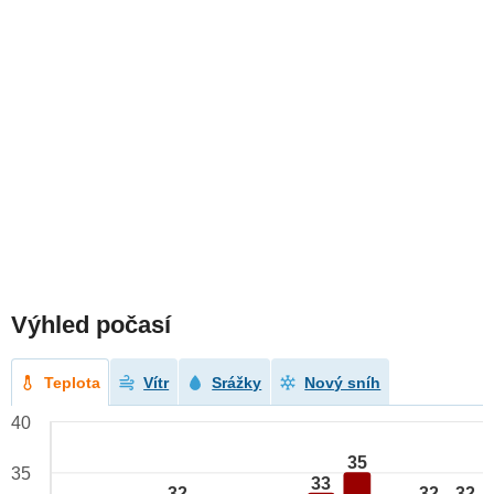
Výhled počasí
Teplota
Vítr
Srážky
Nový sníh
40
35
35
33