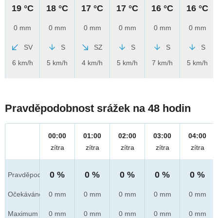
19 °C
18 °C
17 °C
17 °C
16 °C
16 °C
0 mm
0 mm
0 mm
0 mm
0 mm
0 mm
SV
S
SZ
S
S
S
6 km/h
5 km/h
4 km/h
5 km/h
7 km/h
5 km/h
Pravděpodobnost srážek na 48 hodin
00:00
01:00
02:00
03:00
04:00
zítra
zítra
zítra
zítra
zítra
0 %
0 %
0 %
0 %
0 %
Pravděpod.
Očekáváno
0 mm
0 mm
0 mm
0 mm
0 mm
Maximum
0 mm
0 mm
0 mm
0 mm
0 mm