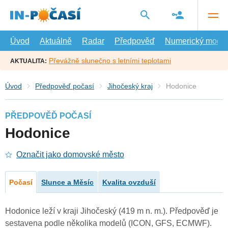
Přejít
na
hlavní
obsah
Úvod
Aktuálně
Radar
Předpověď
Numerický model
Převážně slunečno s letními teplotami
AKTUALITA:
Úvod
Předpověď počasí
Jihočeský kraj
Hodonice
PŘEDPOVĚĎ POČASÍ
Hodonice
Označit jako domovské město
Počasí
Slunce a Měsíc
Kvalita ovzduší
Hodonice leží v kraji Jihočeský (419 m n. m.). Předpověď je
sestavena podle několika modelů (ICON, GFS, ECMWF).