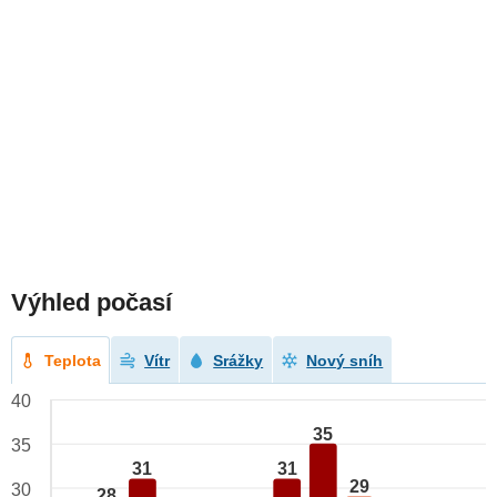
Výhled počasí
Teplota
Vítr
Srážky
Nový sníh
40
35
35
31
31
29
30
28