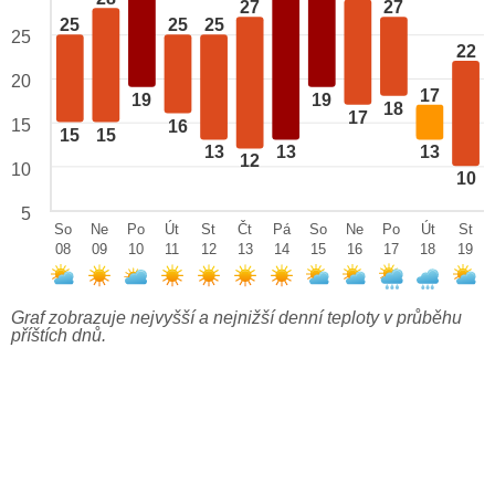
27
27
25
25
25
25
22
20
17
19
19
18
17
15
16
15
15
13
13
13
12
10
10
5
So
Ne
Po
Út
St
Čt
Pá
So
Ne
Po
Út
St
08
09
10
11
12
13
14
15
16
17
18
19
Graf zobrazuje nejvyšší a nejnižší denní teploty v průběhu
příštích dnů.