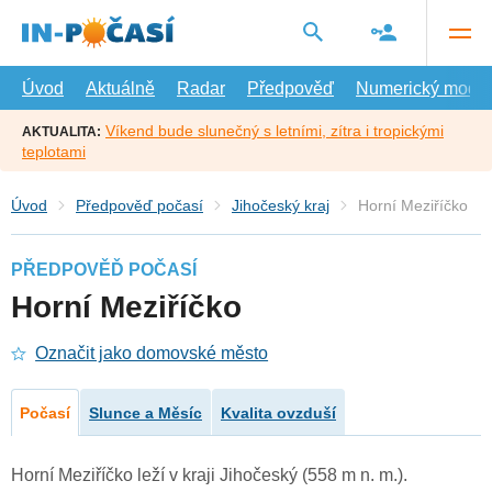
Přejít
na
hlavní
obsah
Úvod
Aktuálně
Radar
Předpověď
Numerický model
Víkend bude slunečný s letními, zítra i tropickými
AKTUALITA:
teplotami
Úvod
Předpověď počasí
Jihočeský kraj
Horní Meziříčko
PŘEDPOVĚĎ POČASÍ
Horní Meziříčko
Označit jako domovské město
Počasí
Slunce a Měsíc
Kvalita ovzduší
Horní Meziříčko leží v kraji Jihočeský (558 m n. m.).