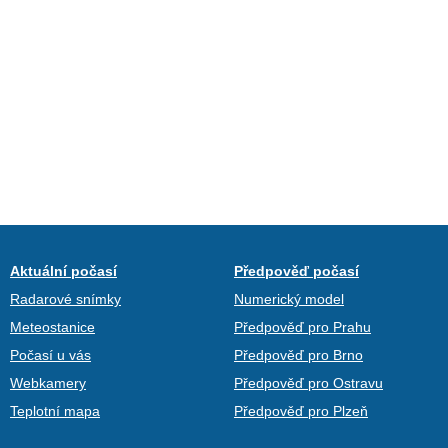
Aktuální počasí
Předpověď počasí
Radarové snímky
Numerický model
Meteostanice
Předpověď pro Prahu
Počasí u vás
Předpověď pro Brno
Webkamery
Předpověď pro Ostravu
Teplotní mapa
Předpověď pro Plzeň