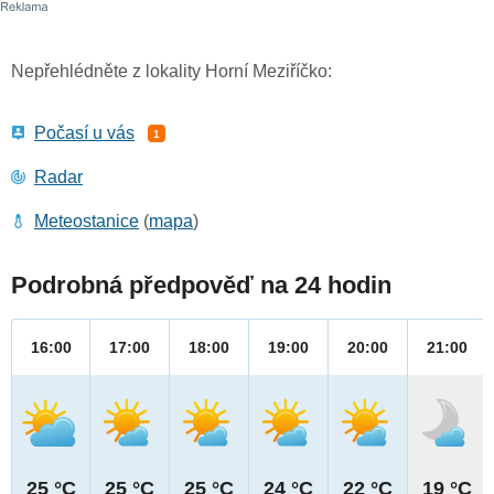
Nepřehlédněte z lokality Horní Meziříčko:
Počasí u vás
1
Radar
Meteostanice
(
mapa
)
Podrobná předpověď na 24 hodin
16:00
17:00
18:00
19:00
20:00
21:00
25 °C
25 °C
25 °C
24 °C
22 °C
19 °C