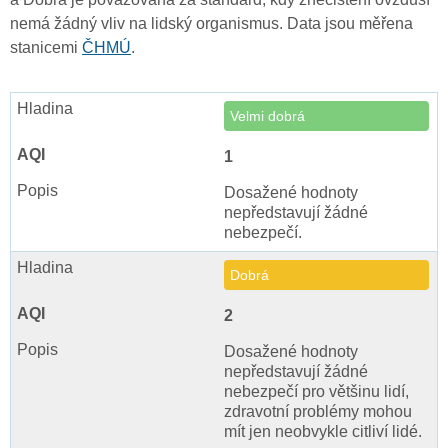
nemá žádný vliv na lidský organismus. Data jsou měřena
stanicemi
ČHMÚ
.
Velmi dobrá
1
Dosažené hodnoty
nepředstavují žádné
nebezpečí.
Dobrá
2
Dosažené hodnoty
nepředstavují žádné
nebezpečí pro většinu lidí,
zdravotní problémy mohou
mít jen neobvykle citliví lidé.