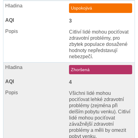
Uspokojivá
3
Citliví lidé mohou pociťovat
zdravotní problémy, pro
zbytek populace dosažené
hodnoty nepředstavují
nebezpečí.
Zhoršená
4
Všichni lidé mohou
pociťovat lehké zdravotní
problémy (zejména při
delším pobytu venku). Citliví
lidé mohou pociťovat
závažnější zdravotní
problémy a měli by omezit
pobyt venku.