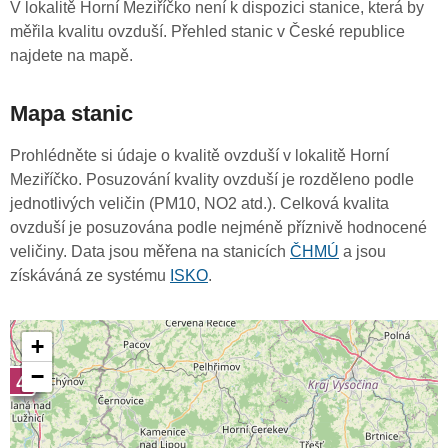
V lokalitě Horní Meziříčko není k dispozici stanice, která by
měřila kvalitu ovzduší. Přehled stanic v České republice
najdete na mapě.
Mapa stanic
Prohlédněte si údaje o kvalitě ovzduší v lokalitě Horní
Meziříčko. Posuzování kvality ovzduší je rozděleno podle
jednotlivých veličin (PM10, NO2 atd.). Celková kvalita
ovzduší je posuzována podle nejméně příznivě hodnocené
veličiny. Data jsou měřena na stanicích
ČHMÚ
a jsou
získáváná ze systému
ISKO
.
+
−
4