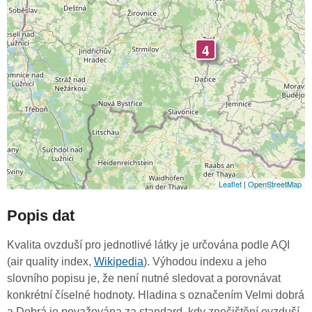
4
Leaflet
|
OpenStreetMap
Popis dat
Kvalita ovzduší pro jednotlivé látky je určována podle AQI
(air quality index,
Wikipedia
). Výhodou indexu a jeho
slovního popisu je, že není nutné sledovat a porovnávat
konkrétní číselné hodnoty. Hladina s označením Velmi dobrá
a Dobrá je považována za standard, kdy znečištění ovzduší