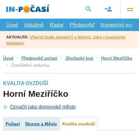
Přejít
na
hlavní
obsah
Úvod
Aktuálně
Radar
Předpověď
Numerický model
Víkend bude slunečný s letními, zítra i tropickými
AKTUALITA:
teplotami
Úvod
Předpověď počasí
Jihočeský kraj
Horní Meziříčko
Znečištění vzduchu
KVALITA OVZDUŠÍ
Horní Meziříčko
Označit jako domovské město
Počasí
Slunce a Měsíc
Kvalita ovzduší