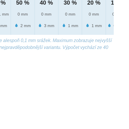
 %
50 %
40 %
30 %
20 %
10 %
1 mm
0 mm
0 mm
0 mm
0 mm
0 mm
 mm
2 mm
3 mm
1 mm
1 mm
0.7 mm
e alespoň 0,1 mm srážek. Maximum zobrazuje nejvyšší
nejpravděpodobnější variantu. Výpočet vychází ze 40