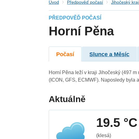
Úvod
Předpověď počasí
Jihočeský kraj
PŘEDPOVĚĎ POČASÍ
Horní Pěna
Počasí
Slunce a Měsíc
Horní Pěna leží v kraji Jihočeský (497 m
(ICON, GFS, ECMWF). Naposledy byla ak
Aktuálně
19.5 °C
(klesá)