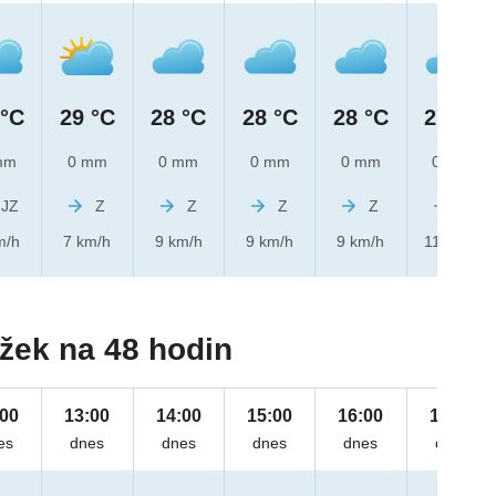
 °C
29 °C
28 °C
28 °C
28 °C
27 °C
mm
0 mm
0 mm
0 mm
0 mm
0 mm
JZ
Z
Z
Z
Z
Z
m/h
7 km/h
9 km/h
9 km/h
9 km/h
11 km/h
žek na 48 hodin
:00
13:00
14:00
15:00
16:00
17:00
es
dnes
dnes
dnes
dnes
dnes