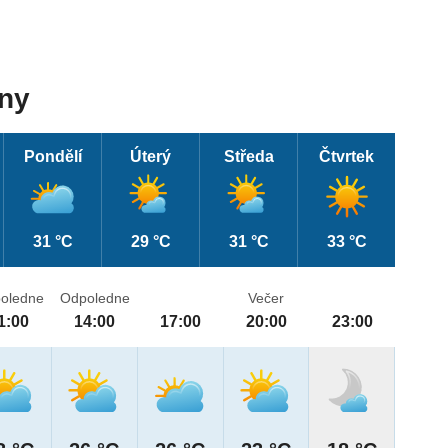
dny
Pondělí
Úterý
Středa
Čtvrtek
31 °C
29 °C
31 °C
33 °C
oledne
Odpoledne
Večer
1:00
14:00
17:00
20:00
23:00