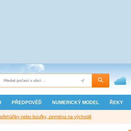
R
PŘEDPOVĚĎ
NUMERICKÝ
MODEL
ŘEKY
y přeháňky nebo bouřky, zejména na východě