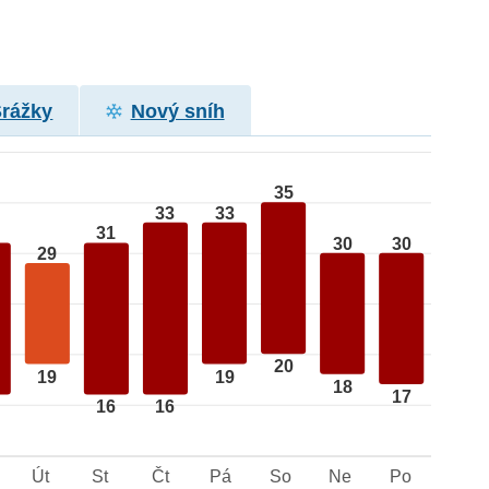
Srážky
Nový sníh
35
33
33
31
30
30
29
20
19
19
18
17
16
16
Út
St
Čt
Pá
So
Ne
Po