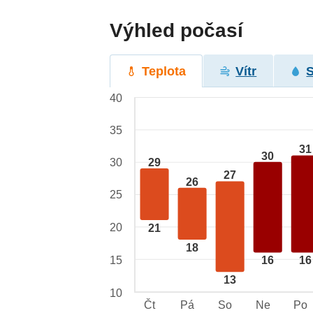
Výhled počasí
Teplota
Vítr
40
35
31
30
29
30
27
26
25
20
21
18
15
16
16
13
10
Čt
Pá
So
Ne
Po