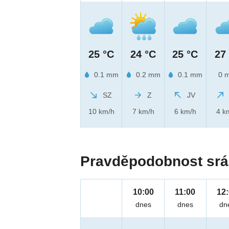
25 °C
24 °C
25 °C
27
0.1 mm
0.2 mm
0.1 mm
0 
SZ
Z
JV
10 km/h
7 km/h
6 km/h
4 k
Pravděpodobnost srá
10:00
11:00
12
dnes
dnes
dn