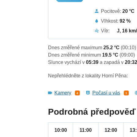
Pocitově:
20 °C
Vlhkost:
92 %
Vítr:
J, 16 km
Dnes změřené maximum
25.2 °C
(00:10)
Dnes změřené minimum
19.5 °C
(09:00)
Slunce vychází v
05:39
a zapadá v
20:3
Nepřehlédněte z lokality Horní Pěna:
Kamery
Počasí u vás
4
1
Podrobná předpověď 
10:00
11:00
12:00
13