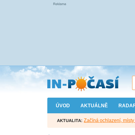
Přejít
na
hlavní
obsah
ÚVOD
AKTUÁLNĚ
RADA
Začíná ochlazení, míst
AKTUALITA: