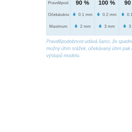
90 %
100 %
90
Pravděpod.
Očekáváno
0.1 mm
0.2 mm
0.
Maximum
2 mm
3 mm
3
Pravděpodobnost udává šanci, že spadn
možný úhrn srážek, očekávaný úhrn pak 
výstupů modelu.