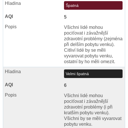
Špatná
5
Všichni lidé mohou
pociťovat i závažnější
zdravotní problémy (zejména
při delším pobytu venku).
Citliví lidé by se měli
vyvarovat pobytu venku,
ostatní by ho měli omezit.
Velmi špatná
6
Všichni lidé mohou
pociťovat i závažnější
zdravotní problémy (i při
kratším pobytu venku).
Všichni by se měli vyvarovat
pobytu venku.