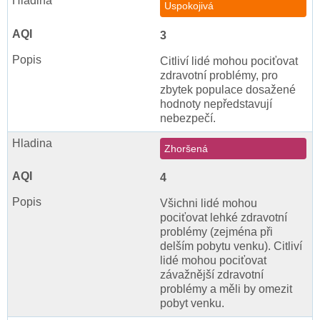
Uspokojivá
3
Citliví lidé mohou pociťovat
zdravotní problémy, pro
zbytek populace dosažené
hodnoty nepředstavují
nebezpečí.
Zhoršená
4
Všichni lidé mohou
pociťovat lehké zdravotní
problémy (zejména při
delším pobytu venku). Citliví
lidé mohou pociťovat
závažnější zdravotní
problémy a měli by omezit
pobyt venku.