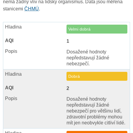
nemá žádný vliv na lidský organismus. Data jsou měřena
stanicemi
ČHMÚ
.
Velmi dobrá
1
Dosažené hodnoty
nepředstavují žádné
nebezpečí.
Dobrá
2
Dosažené hodnoty
nepředstavují žádné
nebezpečí pro většinu lidí,
zdravotní problémy mohou
mít jen neobvykle citliví lidé.