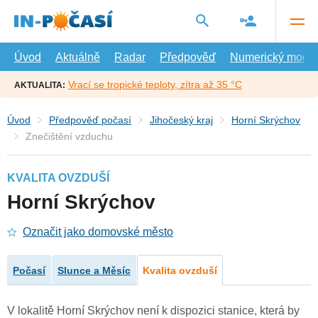
Přejít
na
hlavní
obsah
Úvod
Aktuálně
Radar
Předpověď
Numerický model
Vrací se tropické teploty, zítra až 35 °C
AKTUALITA:
Úvod
Předpověď počasí
Jihočeský kraj
Horní Skrýchov
Znečištění vzduchu
KVALITA OVZDUŠÍ
Horní Skrýchov
Označit jako domovské město
Počasí
Slunce a Měsíc
Kvalita ovzduší
V lokalitě Horní Skrýchov není k dispozici stanice, která by