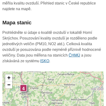
měřila kvalitu ovzduší. Přehled stanic v České republice
najdete na mapě.
Mapa stanic
Prohlédněte si údaje o kvalitě ovzduší v lokalitě Horní
Skrýchov. Posuzování kvality ovzduší je rozděleno podle
jednotlivých veličin (PM10, NO2 atd.). Celková kvalita
ovzduší je posuzována podle nejméně příznivě hodnocené
veličiny. Data jsou měřena na stanicích
ČHMÚ
a jsou
získáváná ze systému
ISKO
.
+
−
4