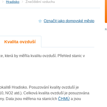
Hradisko
Znečištění vzduchu
Označit jako domovské město
4
4
Kvalita ovzduší
4
4
4
ce, která by měřila kvalitu ovzduší. Přehled stanic v
4
lokalitě Hradisko. Posuzování kvality ovzduší je
10, NO2 atd.). Celková kvalita ovzduší je posuzována
ny. Data jsou měřena na stanicích
ČHMÚ
a jsou