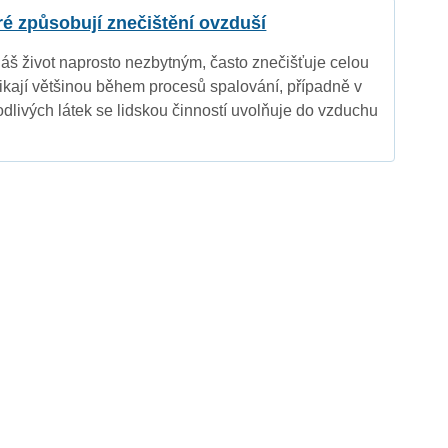
eré způsobují znečištění ovzduší
náš život naprosto nezbytným, často znečišťuje celou
nikají většinou během procesů spalování, případně v
dlivých látek se lidskou činností uvolňuje do vzduchu