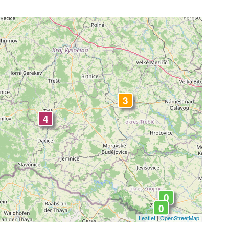
3
4
0
0
Leaflet
|
OpenStreetMap