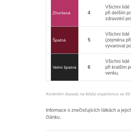
Všichni lid
4
při delším p
Zhoršená
zdravotní pr
Všichni lidé
5
(zejména při
Špatná
vyvarovat po
Všichni lidé
6
při kratším 
Velmi špatná
venku.
Konkrétní dopady na lidský organismus se liší 
Informace o znečisťujících látkách a jej
článku.