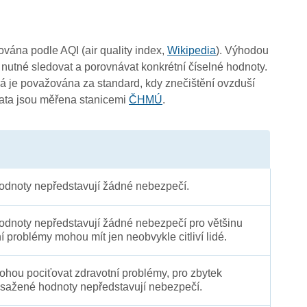
čována podle AQI (air quality index,
Wikipedia
). Výhodou
 nutné sledovat a porovnávat konkrétní číselné hodnoty.
 je považována za standard, kdy znečištění ovzduší
Data jsou měřena stanicemi
ČHMÚ
.
dnoty nepředstavují žádné nebezpečí.
dnoty nepředstavují žádné nebezpečí pro většinu
ní problémy mohou mít jen neobvykle citliví lidé.
 mohou pociťovat zdravotní problémy, pro zbytek
sažené hodnoty nepředstavují nebezpečí.