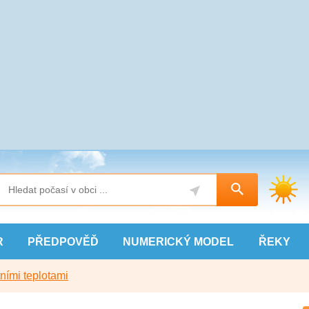
R
PŘEDPOVĚĎ
NUMERICKÝ
MODEL
ŘEKY
ními teplotami