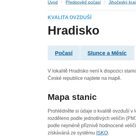
Úvod
Předpověď počasí
Jihočeský kraj
KVALITA OVZDUŠÍ
Hradisko
4
4
4
4
4
-
4
4
4
4
4
4
4
Počasí
Slunce a Měsíc
4
4
4
4
V lokalitě Hradisko není k dispozici stani
4
České republice najdete na mapě.
Mapa stanic
Prohlédněte si údaje o kvalitě ovzduší v 
4
rozděleno podle jednotlivých veličin (PM
podle nejméně příznivě hodnocené veliči
získáváná ze systému
ISKO
.