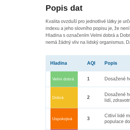
4
Popis dat
Kvalita ovzduší pro jednotlivé látky je ur
indexu a jeho slovního popisu je, že není
Hladina s označením Velmi dobrá a Dobrá
nemá žádný vliv na lidský organismus. 
Hladina
AQI
Popis
1
Dosažené ho
Velmi dobrá
Dosažené ho
2
Dobrá
lidí, zdravot
Citliví lidé
3
Uspokojivá
populace do