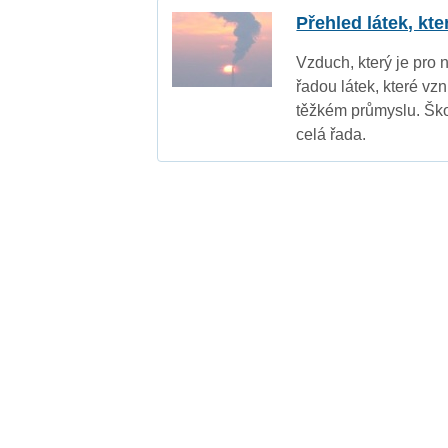
Přehled látek, kt
Vzduch, který je pro 
řadou látek, které vz
těžkém průmyslu. Ško
celá řada.