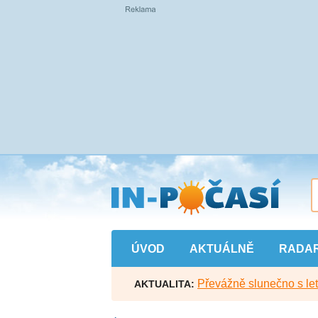
Přejít
na
hlavní
obsah
ÚVOD
AKTUÁLNĚ
RADA
Převážně slunečno s let
AKTUALITA: