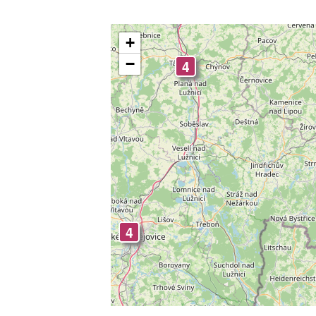
4
+
−
4
4
4