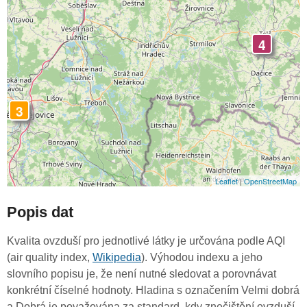
4
3
Leaflet
|
OpenStreetMap
Popis dat
Kvalita ovzduší pro jednotlivé látky je určována podle AQI
(air quality index,
Wikipedia
). Výhodou indexu a jeho
slovního popisu je, že není nutné sledovat a porovnávat
konkrétní číselné hodnoty. Hladina s označením Velmi dobrá
a Dobrá je považována za standard, kdy znečištění ovzduší