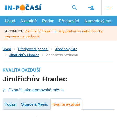
Přejít
na
hlavní
obsah
Úvod
Aktuálně
Radar
Předpověď
Numerický model
Začíná ochlazení, místy přeháňky nebo bouřky,
AKTUALITA:
zejména na východě
Úvod
Předpověď počasí
Jihočeský kraj
Jindřichův Hradec
Znečištění vzduchu
KVALITA OVZDUŠÍ
Jindřichův Hradec
Označit jako domovské město
Počasí
Slunce a Měsíc
Kvalita ovzduší