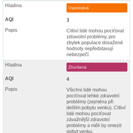
Uspokojivá
3
Citliví lidé mohou pociťovat
zdravotní problémy, pro
zbytek populace dosažené
hodnoty nepředstavují
nebezpečí.
Zhoršená
4
Všichni lidé mohou
pociťovat lehké zdravotní
problémy (zejména při
delším pobytu venku). Citliví
lidé mohou pociťovat
závažnější zdravotní
problémy a měli by omezit
pobyt venku.