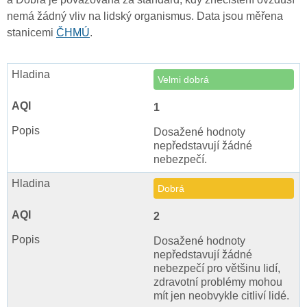
nemá žádný vliv na lidský organismus. Data jsou měřena
stanicemi
ČHMÚ
.
Velmi dobrá
1
Dosažené hodnoty
nepředstavují žádné
nebezpečí.
Dobrá
2
Dosažené hodnoty
nepředstavují žádné
nebezpečí pro většinu lidí,
zdravotní problémy mohou
mít jen neobvykle citliví lidé.