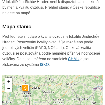
V lokalitě Jindřichův Hradec není k dispozici stanice, která
by měřila kvalitu ovzduší. Přehled stanic v České republice
najdete na mapě.
Mapa stanic
Prohlédněte si údaje o kvalitě ovzduší v lokalitě Jindřichův
Hradec. Posuzování kvality ovzduší je rozděleno podle
jednotlivých veličin (PM10, NO2 atd.). Celková kvalita
ovzduší je posuzována podle nejméně příznivě hodnocené
veličiny. Data jsou měřena na stanicích
ČHMÚ
a jsou
získáváná ze systému
ISKO
.
+
3
−