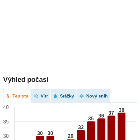
Výhled počasí
Teplota
Vítr
Srážky
Nový sníh
40
38
37
36
35
35
32
30
30
29
30