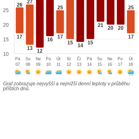
27
26
25
25
25
20
21
20
20
17
17
17
15
16
15
15
14
13
12
10
Pá
So
Ne
Po
Út
St
Čt
Pá
So
Ne
Po
Út
07
08
09
10
11
12
13
14
15
16
17
18
Graf zobrazuje nejvyšší a nejnižší denní teploty v průběhu
příštích dnů.