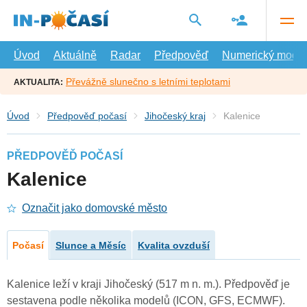
Přejít
na
hlavní
obsah
Úvod
Aktuálně
Radar
Předpověď
Numerický model
Převážně slunečno s letními teplotami
AKTUALITA:
Úvod
Předpověď počasí
Jihočeský kraj
Kalenice
PŘEDPOVĚĎ POČASÍ
Kalenice
Označit jako domovské město
Počasí
Slunce a Měsíc
Kvalita ovzduší
Kalenice leží v kraji Jihočeský (517 m n. m.). Předpověď je
sestavena podle několika modelů (ICON, GFS, ECMWF).