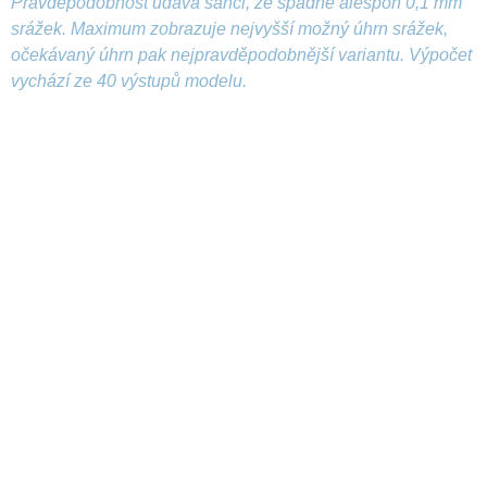
Pravděpodobnost udává šanci, že spadne alespoň 0,1 mm
srážek. Maximum zobrazuje nejvyšší možný úhrn srážek,
očekávaný úhrn pak nejpravděpodobnější variantu. Výpočet
vychází ze 40 výstupů modelu.