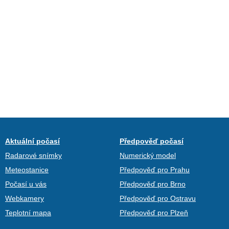
Aktuální počasí
Předpověď počasí
Radarové snímky
Numerický model
Meteostanice
Předpověď pro Prahu
Počasí u vás
Předpověď pro Brno
Webkamery
Předpověď pro Ostravu
Teplotní mapa
Předpověď pro Plzeň