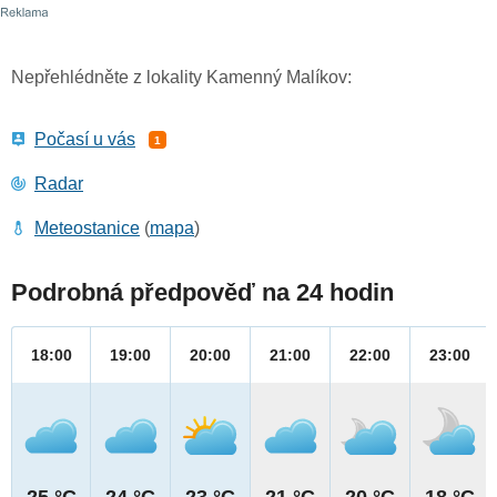
Nepřehlédněte z lokality Kamenný Malíkov:
Počasí u vás
1
Radar
Meteostanice
(
mapa
)
Podrobná předpověď na 24 hodin
18:00
19:00
20:00
21:00
22:00
23:00
25 °C
24 °C
23 °C
21 °C
20 °C
18 °C