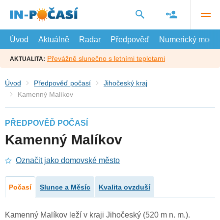
Přejít
na
hlavní
obsah
Úvod
Aktuálně
Radar
Předpověď
Numerický model
Převážně slunečno s letními teplotami
AKTUALITA:
Úvod
Předpověď počasí
Jihočeský kraj
Kamenný Malíkov
PŘEDPOVĚĎ POČASÍ
Kamenný Malíkov
Označit jako domovské město
Počasí
Slunce a Měsíc
Kvalita ovzduší
Kamenný Malíkov leží v kraji Jihočeský (520 m n. m.).