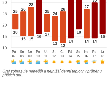
30
30
28
27
26
26
25
25
25
24
20
18
18
17
15
16
16
15
15
14
14
14
13
12
10
Pá
So
Ne
Po
Út
St
Čt
Pá
So
Ne
Po
Út
07
08
09
10
11
12
13
14
15
16
17
18
Graf zobrazuje nejvyšší a nejnižší denní teploty v průběhu
příštích dnů.