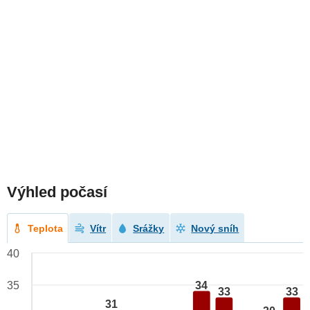
Výhled počasí
Teplota
Vítr
Srážky
Nový sníh
40
34
35
33
33
31