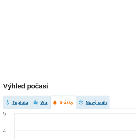
Výhled počasí
Teplota
Vítr
Srážky
Nový sníh
5
4