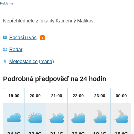
Nepřehlédněte z lokality Kamenný Malíkov:
Počasí u vás
1
Radar
Meteostanice
(
mapa
)
Podrobná předpověď na 24 hodin
19:00
20:00
21:00
22:00
23:00
00:00
24 °C
23 °C
21 °C
20 °C
18 °C
18 °C