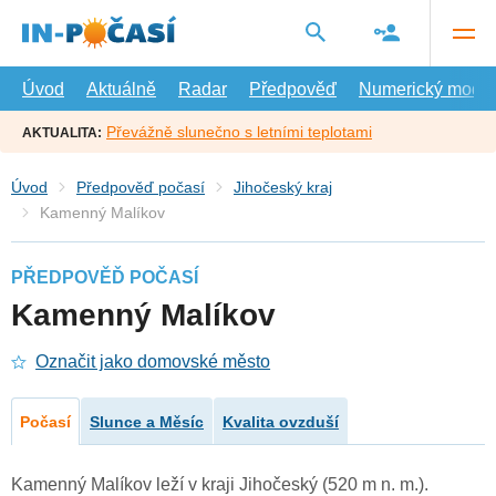
Přejít
na
hlavní
obsah
Úvod
Aktuálně
Radar
Předpověď
Numerický model
Převážně slunečno s letními teplotami
AKTUALITA:
Úvod
Předpověď počasí
Jihočeský kraj
Kamenný Malíkov
PŘEDPOVĚĎ POČASÍ
Kamenný Malíkov
Označit jako domovské město
Počasí
Slunce a Měsíc
Kvalita ovzduší
Kamenný Malíkov leží v kraji Jihočeský (520 m n. m.).