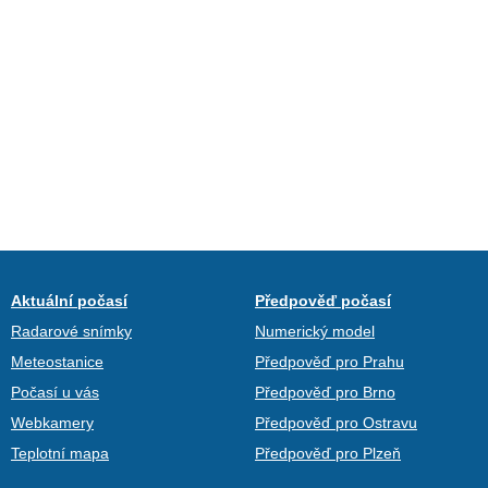
Aktuální počasí
Předpověď počasí
Radarové snímky
Numerický model
Meteostanice
Předpověď pro Prahu
Počasí u vás
Předpověď pro Brno
Webkamery
Předpověď pro Ostravu
Teplotní mapa
Předpověď pro Plzeň