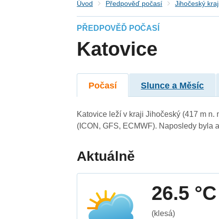
Úvod
Předpověď počasí
Jihočeský kraj
PŘEDPOVĚĎ POČASÍ
Katovice
Počasí
Slunce a Měsíc
Katovice leží v kraji Jihočeský (417 m n
(ICON, GFS, ECMWF). Naposledy byla ak
Aktuálně
26.5 °C
(klesá)