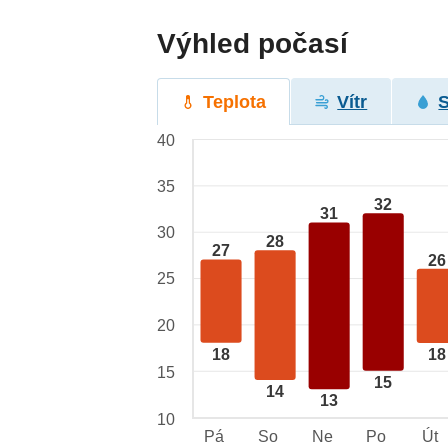
Výhled počasí
Teplota
Vítr
40
35
32
31
30
28
27
26
25
20
18
18
15
15
14
13
10
Pá
So
Ne
Po
Út