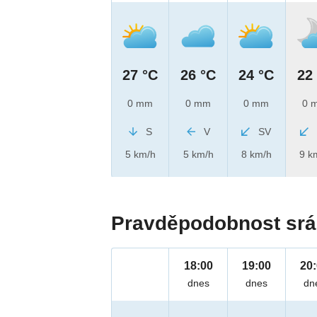
27 °C
26 °C
24 °C
22
0 mm
0 mm
0 mm
0 
S
V
SV
5 km/h
5 km/h
8 km/h
9 k
Pravděpodobnost srá
18:00
19:00
20
dnes
dnes
dn