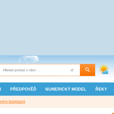
R
PŘEDPOVĚĎ
NUMERICKÝ
MODEL
ŘEKY
ními teplotami