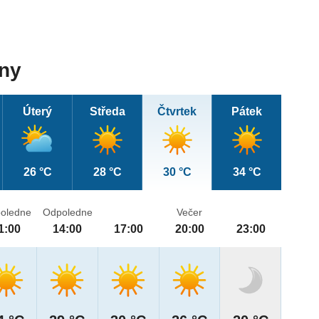
dny
Úterý
Středa
Čtvrtek
Pátek
26 °C
28 °C
30 °C
34 °C
oledne
Odpoledne
Večer
1:00
14:00
17:00
20:00
23:00