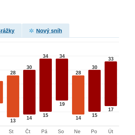
Srážky
Nový sníh
34
34
33
30
30
28
28
19
17
15
15
14
14
13
St
Čt
Pá
So
Ne
Po
Út