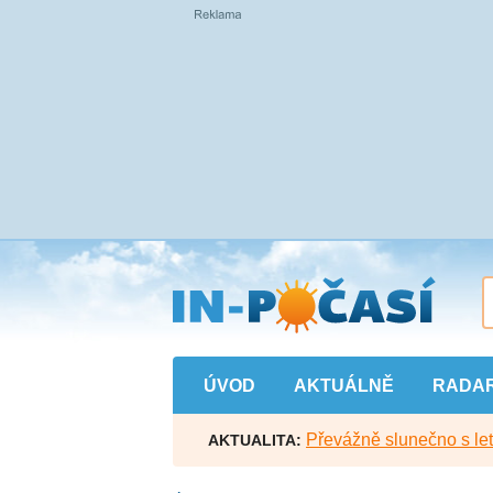
Přejít
na
hlavní
obsah
ÚVOD
AKTUÁLNĚ
RADA
Převážně slunečno s let
AKTUALITA: