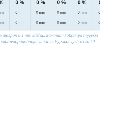
 %
0 %
0 %
0 %
0 %
0 %
mm
0 mm
0 mm
0 mm
0 mm
0 mm
mm
0 mm
0 mm
0 mm
0 mm
0 mm
e alespoň 0,1 mm srážek. Maximum zobrazuje nejvyšší
nejpravděpodobnější variantu. Výpočet vychází ze 40