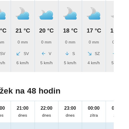
 °C
21 °C
20 °C
18 °C
17 °C
16 °C
mm
0 mm
0 mm
0 mm
0 mm
0 mm
SV
SV
V
S
SZ
Z
m/h
6 km/h
5 km/h
5 km/h
4 km/h
5 km/h
žek na 48 hodin
:00
21:00
22:00
23:00
00:00
01:00
es
dnes
dnes
dnes
zítra
zítra