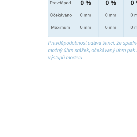
0 %
0 %
0
Pravděpod.
Očekáváno
0 mm
0 mm
0 
Maximum
0 mm
0 mm
0 
Pravděpodobnost udává šanci, že spadn
možný úhrn srážek, očekávaný úhrn pak 
výstupů modelu.