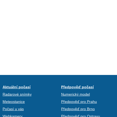
Aktuální počasí
Předpověď počasí
Radarové snímky
Numerický model
Meteostanice
Předpověď pro Prahu
Počasí u vás
Předpověď pro Brno
Webkamery
Předpověď pro Ostravu