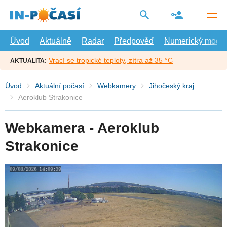
Přejít
na
hlavní
obsah
Úvod
Aktuálně
Radar
Předpověď
Numerický model
Vrací se tropické teploty, zítra až 35 °C
AKTUALITA:
Úvod
Aktuální počasí
Webkamery
Jihočeský kraj
Aeroklub Strakonice
Webkamera - Aeroklub
Strakonice