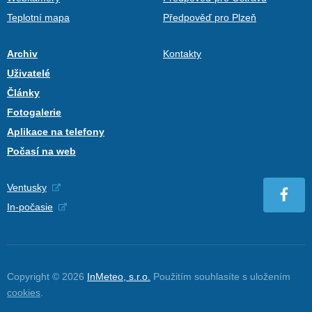
Teplotní mapa
Předpověď pro Plzeň
Archiv
Kontakty
Uživatelé
Články
Fotogalerie
Aplikace na telefony
Počasí na web
Ventusky
In-počasie
Copyright © 2026
InMeteo, s.r.o.
Použitím souhlasíte s uložením
cookies
.