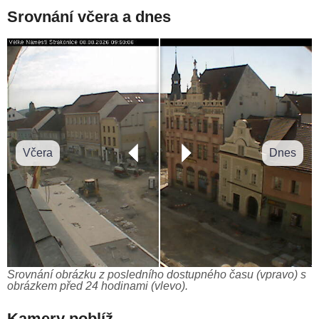
Srovnání včera a dnes
Včera
Dnes
Srovnání obrázku z posledního dostupného času (vpravo) s
obrázkem před 24 hodinami (vlevo).
Kamery poblíž