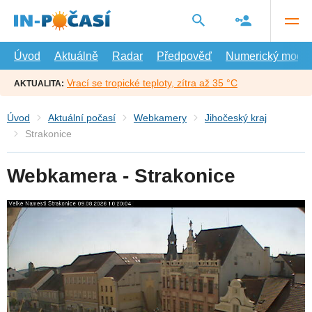
Přejít
na
hlavní
obsah
Úvod
Aktuálně
Radar
Předpověď
Numerický model
Vrací se tropické teploty, zítra až 35 °C
AKTUALITA:
Úvod
Aktuální počasí
Webkamery
Jihočeský kraj
Strakonice
Webkamera - Strakonice