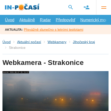
Přejít
na
hlavní
obsah
Úvod
Aktuálně
Radar
Předpověď
Numerický model
Převážně slunečno s letními teplotami
AKTUALITA:
Úvod
Aktuální počasí
Webkamery
Jihočeský kraj
Strakonice
Webkamera - Strakonice