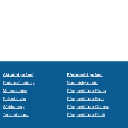
Aktuální počasí
Předpověď počasí
Radarové snímky
Numerický model
Meteostanice
Předpověď pro Prahu
Počasí u vás
Předpověď pro Brno
Webkamery
Předpověď pro Ostravu
Teplotní mapa
Předpověď pro Plzeň