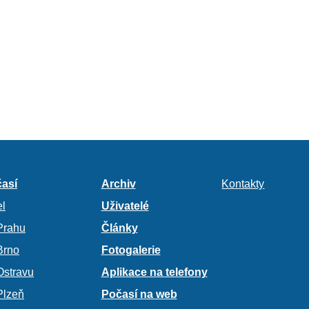
así
Archiv
Kontakty
l
Uživatelé
Prahu
Články
Brno
Fotogalerie
Ostravu
Aplikace na telefony
Plzeň
Počasí na web