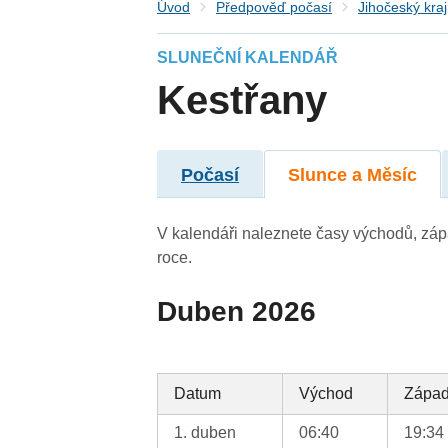
Úvod
Předpověď počasí
Jihočeský kraj
SLUNEČNÍ KALENDÁŘ
Kestřany
Počasí
Slunce a Měsíc
V kalendáři naleznete časy východů, záp
roce.
Duben 2026
Datum
Východ
Zápa
1. duben
06:40
19:34