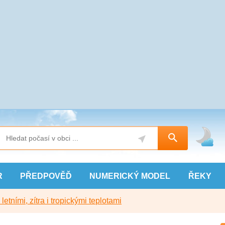
R
PŘEDPOVĚĎ
NUMERICKÝ
MODEL
ŘEKY
etními, zítra i tropickými teplotami