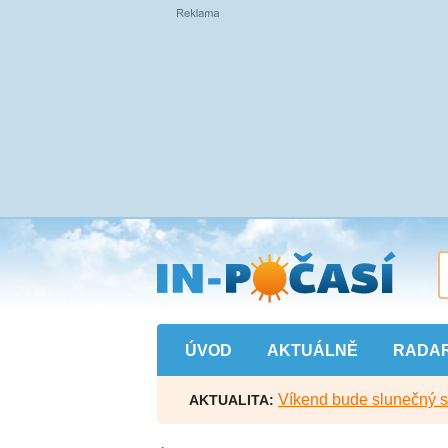
Přejít
na
hlavní
obsah
ÚVOD
AKTUÁLNĚ
RADA
Víkend bude slunečný s l
AKTUALITA: