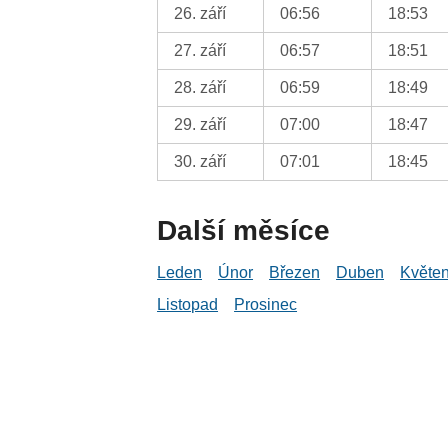
26. září
06:56
18:53
27. září
06:57
18:51
28. září
06:59
18:49
29. září
07:00
18:47
30. září
07:01
18:45
Další měsíce
Leden
Únor
Březen
Duben
Květe
Listopad
Prosinec