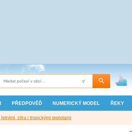
R
PŘEDPOVĚĎ
NUMERICKÝ
MODEL
ŘEKY
etními, zítra i tropickými teplotami