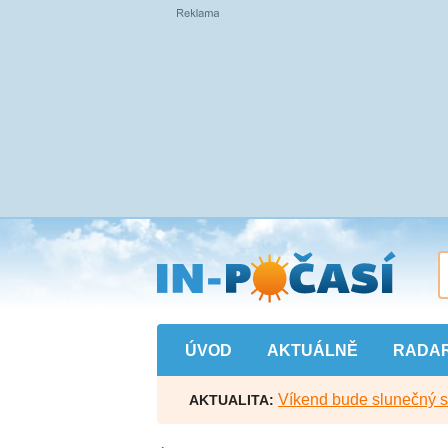
Přejít
na
hlavní
obsah
ÚVOD
AKTUÁLNĚ
RADA
Víkend bude slunečný s l
AKTUALITA: