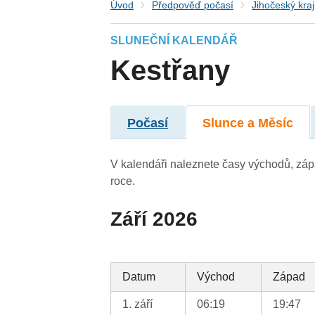
Úvod
Předpověď počasí
Jihočeský kraj
SLUNEČNÍ KALENDÁŘ
Kestřany
Počasí
Slunce a Měsíc
V kalendáři naleznete časy východů, záp
roce.
Září 2026
Datum
Východ
Západ
1. září
06:19
19:47