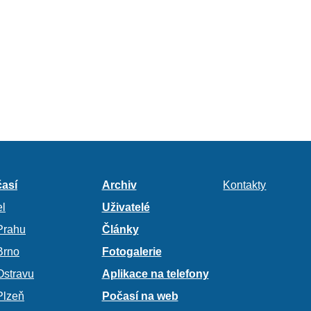
así
Archiv
Kontakty
l
Uživatelé
Prahu
Články
Brno
Fotogalerie
Ostravu
Aplikace na telefony
Plzeň
Počasí na web