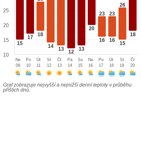
26
25
23
23
20
20
18
18
17
15
16
16
15
15
14
13
13
12
10
Ne
Po
Út
St
Čt
Pá
So
Ne
Po
Út
St
Čt
09
10
11
12
13
14
15
16
17
18
19
20
Graf zobrazuje nejvyšší a nejnižší denní teploty v průběhu
příštích dnů.