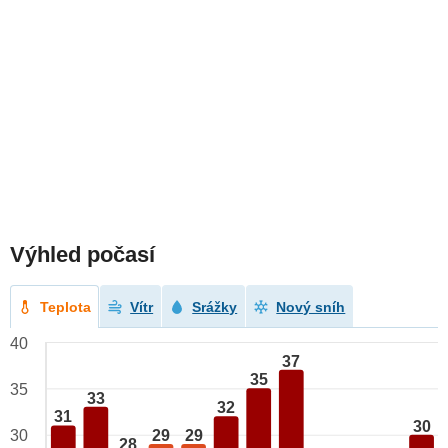
Výhled počasí
Teplota
Vítr
Srážky
Nový sníh
40
37
35
35
33
32
31
30
29
29
30
28