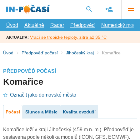
Přejít
na
hlavní
obsah
Úvod
Aktuálně
Radar
Předpověď
Numerický model
Vrací se tropické teploty, zítra až 35 °C
AKTUALITA:
Úvod
Předpověď počasí
Jihočeský kraj
Komařice
PŘEDPOVĚĎ POČASÍ
Komařice
Označit jako domovské město
Počasí
Slunce a Měsíc
Kvalita ovzduší
Komařice leží v kraji Jihočeský (459 m n. m.). Předpověď je
sestavena podle několika modelů (ICON, GFS, ECMWF).