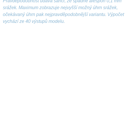
Pravděpodobnost udává šanci, že spadne alespoň 0,1 mm
srážek. Maximum zobrazuje nejvyšší možný úhrn srážek,
očekávaný úhrn pak nejpravděpodobnější variantu. Výpočet
vychází ze 40 výstupů modelu.