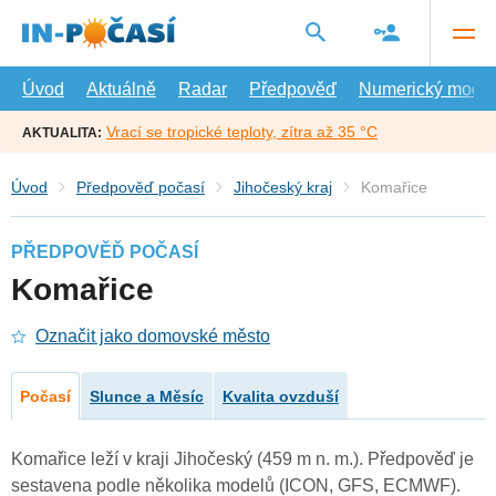
Přejít
na
hlavní
obsah
Úvod
Aktuálně
Radar
Předpověď
Numerický model
Vrací se tropické teploty, zítra až 35 °C
AKTUALITA:
Úvod
Předpověď počasí
Jihočeský kraj
Komařice
PŘEDPOVĚĎ POČASÍ
Komařice
Označit jako domovské město
Počasí
Slunce a Měsíc
Kvalita ovzduší
Komařice leží v kraji Jihočeský (459 m n. m.). Předpověď je
sestavena podle několika modelů (ICON, GFS, ECMWF).