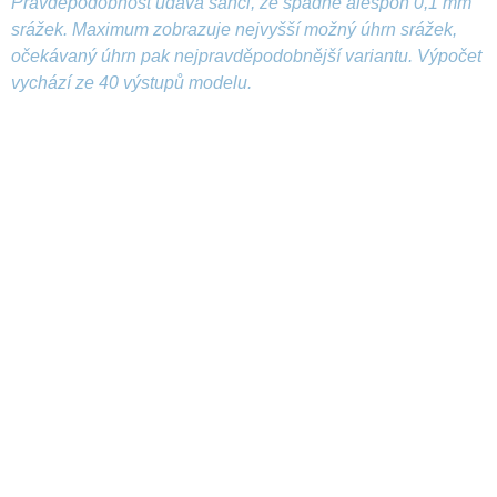
Pravděpodobnost udává šanci, že spadne alespoň 0,1 mm
srážek. Maximum zobrazuje nejvyšší možný úhrn srážek,
očekávaný úhrn pak nejpravděpodobnější variantu. Výpočet
vychází ze 40 výstupů modelu.