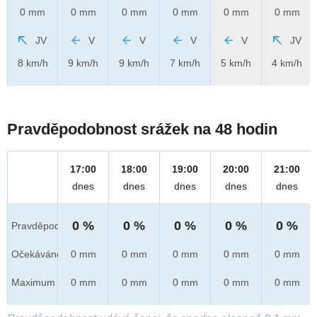
0 mm
0 mm
0 mm
0 mm
0 mm
0 mm
JV
V
V
V
V
JV
8 km/h
9 km/h
9 km/h
7 km/h
5 km/h
4 km/h
Pravděpodobnost srážek na 48 hodin
17:00
18:00
19:00
20:00
21:00
dnes
dnes
dnes
dnes
dnes
0 %
0 %
0 %
0 %
0 %
Pravděpod.
Očekáváno
0 mm
0 mm
0 mm
0 mm
0 mm
Maximum
0 mm
0 mm
0 mm
0 mm
0 mm