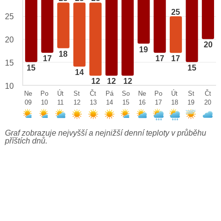
25
25
20
20
19
18
17
17
17
15
15
15
14
12
12
12
10
Ne
Po
Út
St
Čt
Pá
So
Ne
Po
Út
St
Čt
09
10
11
12
13
14
15
16
17
18
19
20
Graf zobrazuje nejvyšší a nejnižší denní teploty v průběhu
příštích dnů.