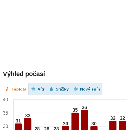
Výhled počasí
Teplota
Vítr
Srážky
Nový sníh
40
36
35
35
33
32
32
31
30
30
30
28
28
28