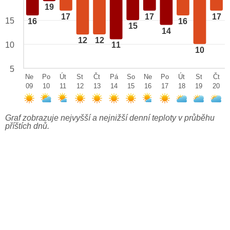
19
17
17
17
15
16
16
15
14
12
12
10
11
10
5
Ne
Po
Út
St
Čt
Pá
So
Ne
Po
Út
St
Čt
09
10
11
12
13
14
15
16
17
18
19
20
Graf zobrazuje nejvyšší a nejnižší denní teploty v průběhu
příštích dnů.