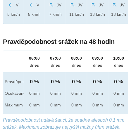
V
V
JV
JV
JV
JV
5 km/h
5 km/h
7 km/h
11 km/h
13 km/h
13 km/h
Pravděpodobnost srážek na 48 hodin
06:00
07:00
08:00
09:00
10:00
dnes
dnes
dnes
dnes
dnes
0 %
0 %
0 %
0 %
0 %
Pravděpod.
Očekáváno
0 mm
0 mm
0 mm
0 mm
0 mm
Maximum
0 mm
0 mm
0 mm
0 mm
0 mm
Pravděpodobnost udává šanci, že spadne alespoň 0,1 mm
srážek. Maximum zobrazuje nejvyšší možný úhrn srážek,