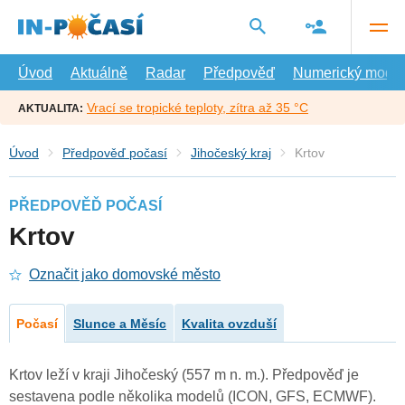
Přejít
na
hlavní
obsah
Úvod
Aktuálně
Radar
Předpověď
Numerický model
Vrací se tropické teploty, zítra až 35 °C
AKTUALITA:
Úvod
Předpověď počasí
Jihočeský kraj
Krtov
PŘEDPOVĚĎ POČASÍ
Krtov
Označit jako domovské město
Počasí
Slunce a Měsíc
Kvalita ovzduší
Krtov leží v kraji Jihočeský (557 m n. m.). Předpověď je
sestavena podle několika modelů (ICON, GFS, ECMWF).