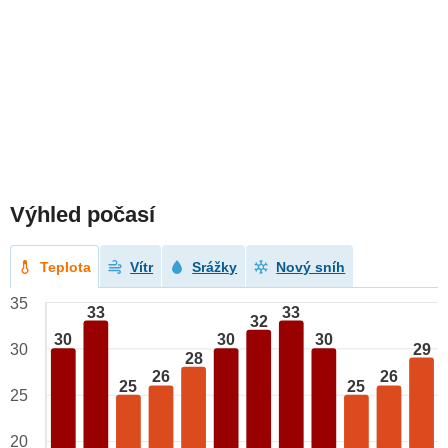
Výhled počasí
Teplota
Vítr
Srážky
Nový sníh
35
33
33
32
30
30
30
29
30
28
26
26
25
25
25
20