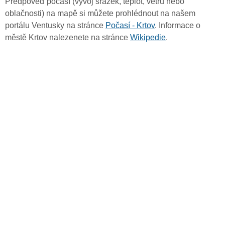
Předpověď počasí (vývoj srážek, teplot, větru nebo
oblačnosti) na mapě si můžete prohlédnout na našem
portálu Ventusky na stránce
Počasí - Krtov
. Informace o
městě Krtov nalezenete na stránce
Wikipedie
.