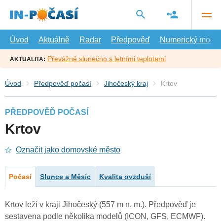
Přejít
na
hlavní
obsah
Úvod
Aktuálně
Radar
Předpověď
Numerický model
Převážně slunečno s letními teplotami
AKTUALITA:
Úvod
Předpověď počasí
Jihočeský kraj
Krtov
PŘEDPOVĚĎ POČASÍ
Krtov
Označit jako domovské město
Počasí
Slunce a Měsíc
Kvalita ovzduší
Krtov leží v kraji Jihočeský (557 m n. m.). Předpověď je
sestavena podle několika modelů (ICON, GFS, ECMWF).