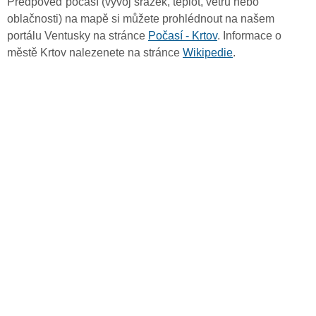
Předpověď počasí (vývoj srážek, teplot, větru nebo
oblačnosti) na mapě si můžete prohlédnout na našem
portálu Ventusky na stránce
Počasí - Krtov
. Informace o
městě Krtov nalezenete na stránce
Wikipedie
.