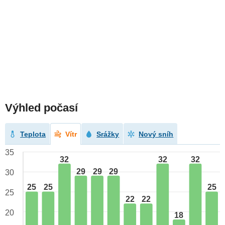
Výhled počasí
Teplota
Vítr
Srážky
Nový sníh
35
32
32
32
29
29
29
30
25
25
25
25
22
22
20
18