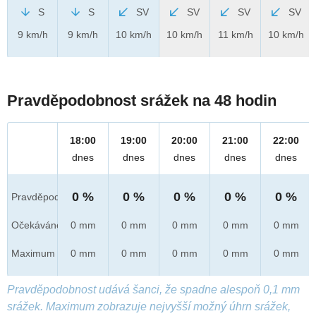
S
S
SV
SV
SV
SV
9 km/h
9 km/h
10 km/h
10 km/h
11 km/h
10 km/h
Pravděpodobnost srážek na 48 hodin
18:00
19:00
20:00
21:00
22:00
dnes
dnes
dnes
dnes
dnes
0 %
0 %
0 %
0 %
0 %
Pravděpod.
Očekáváno
0 mm
0 mm
0 mm
0 mm
0 mm
Maximum
0 mm
0 mm
0 mm
0 mm
0 mm
Pravděpodobnost udává šanci, že spadne alespoň 0,1 mm
srážek. Maximum zobrazuje nejvyšší možný úhrn srážek,