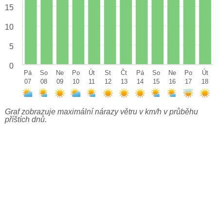
15
10
5
0
Pá
So
Ne
Po
Út
St
Čt
Pá
So
Ne
Po
Út
07
08
09
10
11
12
13
14
15
16
17
18
Graf zobrazuje maximální nárazy větru v km/h v průběhu
příštích dnů.