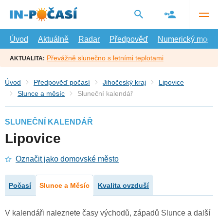
Přejít
na
hlavní
obsah
Úvod
Aktuálně
Radar
Předpověď
Numerický model
Převážně slunečno s letními teplotami
AKTUALITA:
Úvod
Předpověď počasí
Jihočeský kraj
Lipovice
Slunce a měsíc
Sluneční kalendář
SLUNEČNÍ KALENDÁŘ
Lipovice
Označit jako domovské město
Počasí
Slunce a Měsíc
Kvalita ovzduší
V kalendáři naleznete časy východů, západů Slunce a další