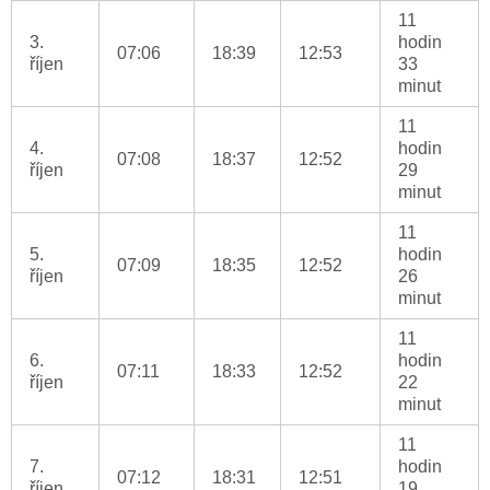
11
3.
hodin
07:06
18:39
12:53
říjen
33
minut
11
4.
hodin
07:08
18:37
12:52
říjen
29
minut
11
5.
hodin
07:09
18:35
12:52
říjen
26
minut
11
6.
hodin
07:11
18:33
12:52
říjen
22
minut
11
7.
hodin
07:12
18:31
12:51
říjen
19