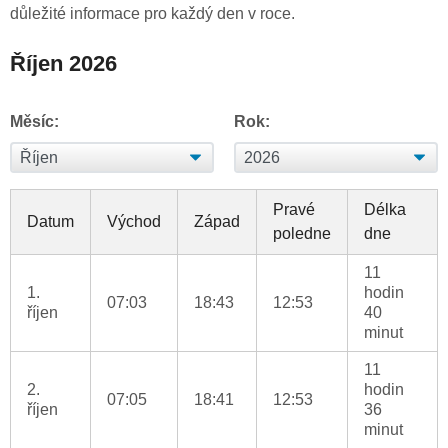
důležité informace pro každý den v roce.
Říjen 2026
Měsíc:
Rok:
Pravé
Délka
Datum
Východ
Západ
poledne
dne
11
1.
hodin
07:03
18:43
12:53
říjen
40
minut
11
2.
hodin
07:05
18:41
12:53
říjen
36
minut