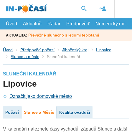
Přejít
na
hlavní
obsah
Úvod
Aktuálně
Radar
Předpověď
Numerický model
Převážně slunečno s letními teplotami
AKTUALITA:
Úvod
Předpověď počasí
Jihočeský kraj
Lipovice
Slunce a měsíc
Sluneční kalendář
SLUNEČNÍ KALENDÁŘ
Lipovice
Označit jako domovské město
Počasí
Slunce a Měsíc
Kvalita ovzduší
V kalendáři naleznete časy východů, západů Slunce a další