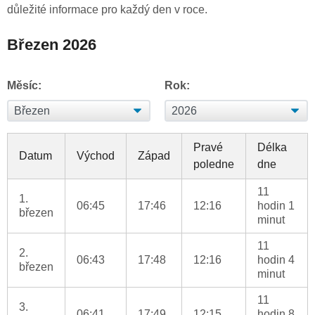
důležité informace pro každý den v roce.
Březen 2026
Měsíc:
Rok:
Pravé
Délka
Datum
Východ
Západ
poledne
dne
11
1.
06:45
17:46
12:16
hodin 1
březen
minut
11
2.
06:43
17:48
12:16
hodin 4
březen
minut
11
3.
06:41
17:49
12:15
hodin 8