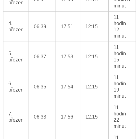
březen
minut
11
4.
hodin
06:39
17:51
12:15
březen
12
minut
11
5.
hodin
06:37
17:53
12:15
březen
15
minut
11
6.
hodin
06:35
17:54
12:15
březen
19
minut
11
7.
hodin
06:33
17:56
12:15
březen
22
minut
11