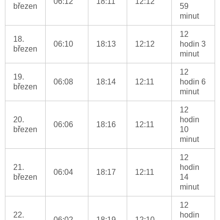
06:12
18:11
12:12
březen
59
minut
12
18.
06:10
18:13
12:12
hodin 3
březen
minut
12
19.
06:08
18:14
12:11
hodin 6
březen
minut
12
20.
hodin
06:06
18:16
12:11
březen
10
minut
12
21.
hodin
06:04
18:17
12:11
březen
14
minut
12
22.
hodin
06:02
18:19
12:10