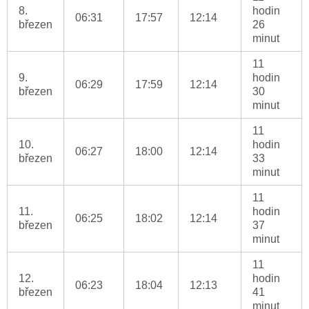
8.
hodin
06:31
17:57
12:14
březen
26
minut
11
9.
hodin
06:29
17:59
12:14
březen
30
minut
11
10.
hodin
06:27
18:00
12:14
březen
33
minut
11
11.
hodin
06:25
18:02
12:14
březen
37
minut
11
12.
hodin
06:23
18:04
12:13
březen
41
minut