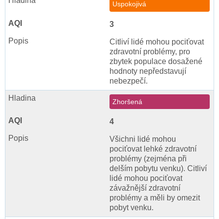
Uspokojivá
3
Citliví lidé mohou pociťovat
zdravotní problémy, pro
zbytek populace dosažené
hodnoty nepředstavují
nebezpečí.
Zhoršená
4
Všichni lidé mohou
pociťovat lehké zdravotní
problémy (zejména při
delším pobytu venku). Citliví
lidé mohou pociťovat
závažnější zdravotní
problémy a měli by omezit
pobyt venku.