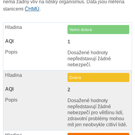
nemá žádný vliv na lidský organismus. Data jsou měřena
stanicemi
ČHMÚ
.
Velmi dobrá
1
Dosažené hodnoty
nepředstavují žádné
nebezpečí.
Dobrá
2
Dosažené hodnoty
nepředstavují žádné
nebezpečí pro většinu lidí,
zdravotní problémy mohou
mít jen neobvykle citliví lidé.