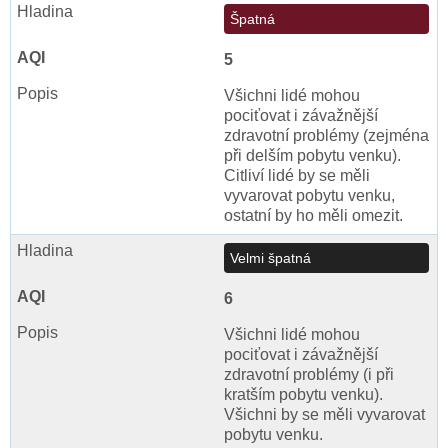
Špatná
5
Všichni lidé mohou
pociťovat i závažnější
zdravotní problémy (zejména
při delším pobytu venku).
Citliví lidé by se měli
vyvarovat pobytu venku,
ostatní by ho měli omezit.
Velmi špatná
6
Všichni lidé mohou
pociťovat i závažnější
zdravotní problémy (i při
kratším pobytu venku).
Všichni by se měli vyvarovat
pobytu venku.