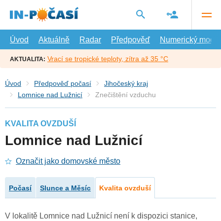
Přejít
na
hlavní
obsah
Úvod
Aktuálně
Radar
Předpověď
Numerický model
Vrací se tropické teploty, zítra až 35 °C
AKTUALITA:
Úvod
Předpověď počasí
Jihočeský kraj
Lomnice nad Lužnicí
Znečištění vzduchu
KVALITA OVZDUŠÍ
Lomnice nad Lužnicí
Označit jako domovské město
Počasí
Slunce a Měsíc
Kvalita ovzduší
V lokalitě Lomnice nad Lužnicí není k dispozici stanice,