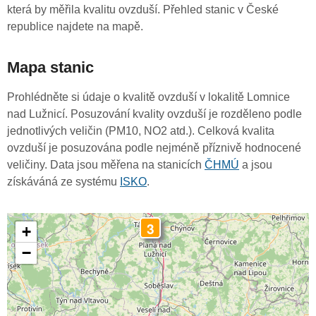
která by měřila kvalitu ovzduší. Přehled stanic v České
republice najdete na mapě.
Mapa stanic
Prohlédněte si údaje o kvalitě ovzduší v lokalitě Lomnice
nad Lužnicí. Posuzování kvality ovzduší je rozděleno podle
jednotlivých veličin (PM10, NO2 atd.). Celková kvalita
ovzduší je posuzována podle nejméně příznivě hodnocené
veličiny. Data jsou měřena na stanicích
ČHMÚ
a jsou
získáváná ze systému
ISKO
.
3
+
−