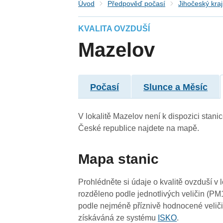
Úvod
Předpověď počasí
Jihočeský kraj
KVALITA OVZDUŠÍ
4
Mazelov
4
4
-
4
4
4
4
4
4
4
4
Počasí
Slunce a Měsíc
4
V lokalitě Mazelov není k dispozici stanic
České republice najdete na mapě.
4
Mapa stanic
-
4
4
Prohlédněte si údaje o kvalitě ovzduší v 
rozděleno podle jednotlivých veličin (PM
podle nejméně příznivě hodnocené veliči
získáváná ze systému
ISKO
.