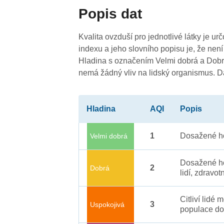
Popis dat
Kvalita ovzduší pro jednotlivé látky je ur
indexu a jeho slovního popisu je, že není
Hladina s označením Velmi dobrá a Dobrá
nemá žádný vliv na lidský organismus. 
Hladina
AQI
Popis
1
Dosažené ho
Velmi dobrá
Dosažené ho
2
Dobrá
lidí, zdravot
Citliví lidé
3
Uspokojivá
populace do