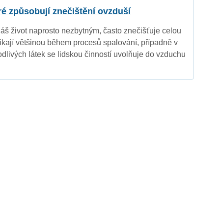
eré způsobují znečištění ovzduší
náš život naprosto nezbytným, často znečišťuje celou
nikají většinou během procesů spalování, případně v
dlivých látek se lidskou činností uvolňuje do vzduchu