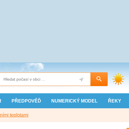
R
PŘEDPOVĚĎ
NUMERICKÝ
MODEL
ŘEKY
ními teplotami