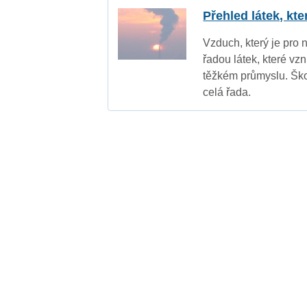
Přehled látek, kt
Vzduch, který je pro 
řadou látek, které vz
těžkém průmyslu. Ško
celá řada.