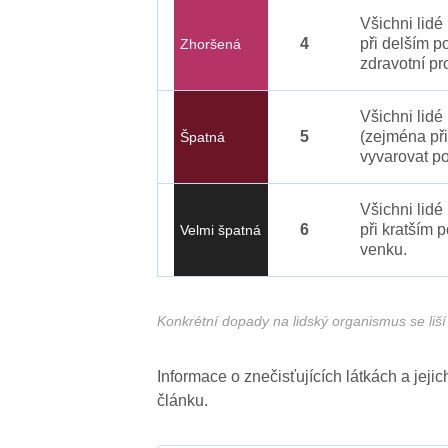
Všichni lid
4
při delším p
Zhoršená
zdravotní pr
Všichni lidé
5
(zejména při
Špatná
vyvarovat po
Všichni lidé
6
při kratším 
Velmi špatná
venku.
Konkrétní dopady na lidský organismus se liší 
Informace o znečisťujících látkách a jej
článku.