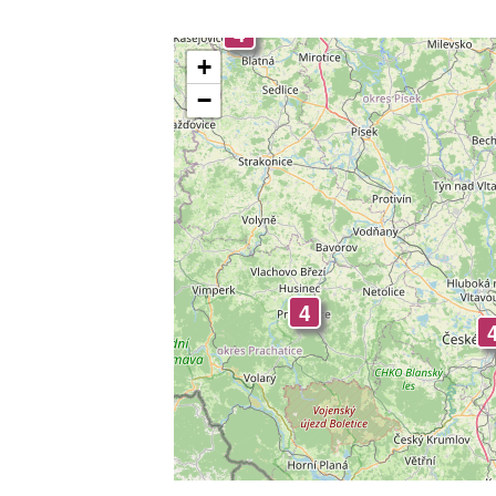
4
+
−
4
4