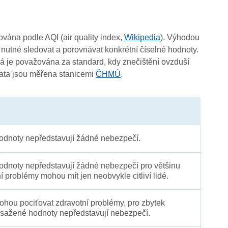
čována podle AQI (air quality index,
Wikipedia
). Výhodou
 nutné sledovat a porovnávat konkrétní číselné hodnoty.
 je považována za standard, kdy znečištění ovzduší
Data jsou měřena stanicemi
ČHMÚ
.
dnoty nepředstavují žádné nebezpečí.
dnoty nepředstavují žádné nebezpečí pro většinu
ní problémy mohou mít jen neobvykle citliví lidé.
 mohou pociťovat zdravotní problémy, pro zbytek
sažené hodnoty nepředstavují nebezpečí.