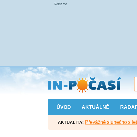
Přejít
na
hlavní
obsah
ÚVOD
AKTUÁLNĚ
RADA
Převážně slunečno s let
AKTUALITA: