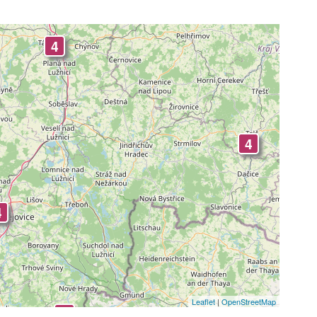
4
4
4
Leaflet
|
OpenStreetMap
4