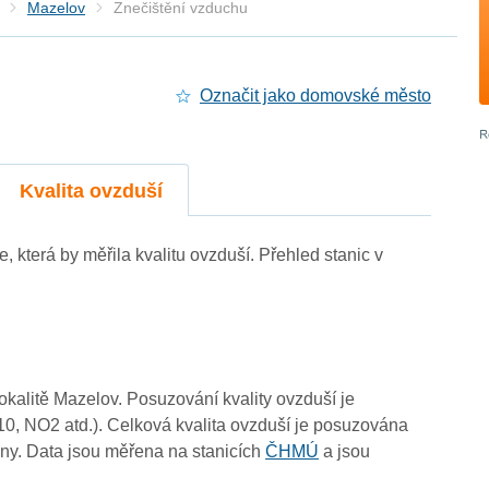
Mazelov
Znečištění vzduchu
Označit jako domovské město
4
4
4
4
Kvalita ovzduší
4
4
e, která by měřila kvalitu ovzduší. Přehled stanic v
lokalitě Mazelov. Posuzování kvality ovzduší je
10, NO2 atd.). Celková kvalita ovzduší je posuzována
ny. Data jsou měřena na stanicích
ČHMÚ
a jsou
4