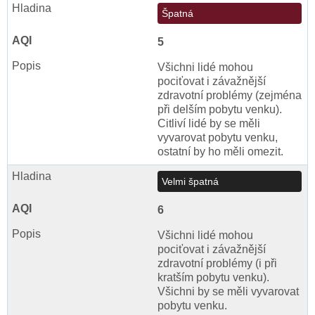
Špatná
5
Všichni lidé mohou
pociťovat i závažnější
zdravotní problémy (zejména
při delším pobytu venku).
Citliví lidé by se měli
vyvarovat pobytu venku,
ostatní by ho měli omezit.
Velmi špatná
6
Všichni lidé mohou
pociťovat i závažnější
zdravotní problémy (i při
kratším pobytu venku).
Všichni by se měli vyvarovat
pobytu venku.