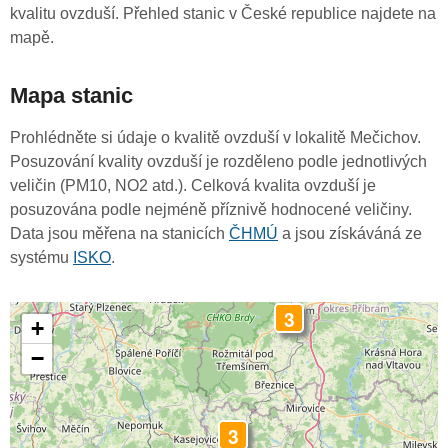
kvalitu ovzduší. Přehled stanic v České republice najdete na
mapě.
Mapa stanic
Prohlédněte si údaje o kvalitě ovzduší v lokalitě Mečichov.
Posuzování kvality ovzduší je rozděleno podle jednotlivých
veličin (PM10, NO2 atd.). Celková kvalita ovzduší je
posuzována podle nejméně příznivě hodnocené veličiny.
Data jsou měřena na stanicích
ČHMÚ
a jsou získáváná ze
systému
ISKO
.
3
+
−
3