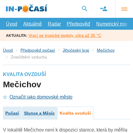
Přejít
na
hlavní
obsah
Úvod
Aktuálně
Radar
Předpověď
Numerický model
Vrací se tropické teploty, zítra až 35 °C
AKTUALITA:
Úvod
Předpověď počasí
Jihočeský kraj
Mečichov
Znečištění vzduchu
KVALITA OVZDUŠÍ
Mečichov
Označit jako domovské město
Počasí
Slunce a Měsíc
Kvalita ovzduší
V lokalitě Mečichov není k dispozici stanice, která by měřila