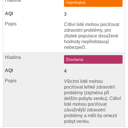
Uspokojivá
3
Citliví lidé mohou pociťovat
zdravotní problémy, pro
zbytek populace dosažené
hodnoty nepředstavují
nebezpečí.
Zhoršená
4
Všichni lidé mohou
pociťovat lehké zdravotní
problémy (zejména při
delším pobytu venku). Citliví
lidé mohou pociťovat
závažnější zdravotní
problémy a měli by omezit
pobyt venku.