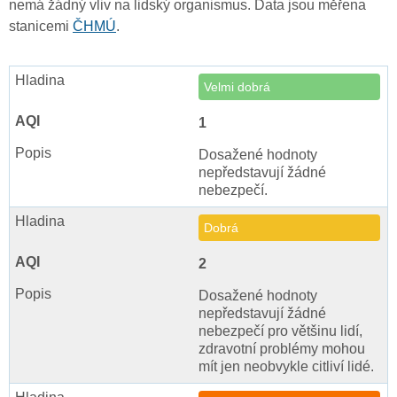
nemá žádný vliv na lidský organismus. Data jsou měřena
stanicemi
ČHMÚ
.
Velmi dobrá
1
Dosažené hodnoty
nepředstavují žádné
nebezpečí.
Dobrá
2
Dosažené hodnoty
nepředstavují žádné
nebezpečí pro většinu lidí,
zdravotní problémy mohou
mít jen neobvykle citliví lidé.