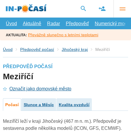
Přejít
na
hlavní
obsah
Úvod
Aktuálně
Radar
Předpověď
Numerický model
Převážně slunečno s letními teplotami
AKTUALITA:
Úvod
Předpověď počasí
Jihočeský kraj
Meziříčí
PŘEDPOVĚĎ POČASÍ
Meziříčí
Označit jako domovské město
Počasí
Slunce a Měsíc
Kvalita ovzduší
Meziříčí leží v kraji Jihočeský (467 m n. m.). Předpověď je
sestavena podle několika modelů (ICON, GFS, ECMWF).