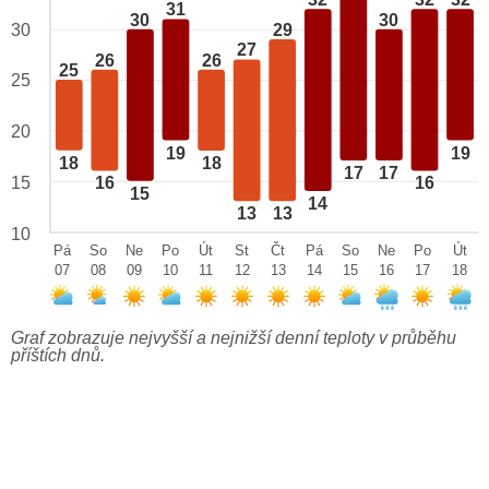
32
32
32
31
30
30
29
30
27
26
26
25
25
20
19
19
18
18
17
17
15
16
16
15
14
13
13
10
Pá
So
Ne
Po
Út
St
Čt
Pá
So
Ne
Po
Út
07
08
09
10
11
12
13
14
15
16
17
18
Graf zobrazuje nejvyšší a nejnižší denní teploty v průběhu
příštích dnů.