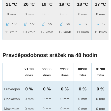
21 °C
20 °C
19 °C
19 °C
18 °C
17 °C
0 mm
0 mm
0 mm
0 mm
0 mm
0 mm
SV
SV
SV
SV
S
S
11 km/h
10 km/h
12 km/h
12 km/h
11 km/h
11 km/h
Pravděpodobnost srážek na 48 hodin
21:00
22:00
23:00
00:00
01:00
dnes
dnes
dnes
zítra
zítra
0 %
0 %
0 %
0 %
0 %
Pravděpod.
Očekáváno
0 mm
0 mm
0 mm
0 mm
0 mm
Maximum
0 mm
0 mm
0 mm
0 mm
0 mm