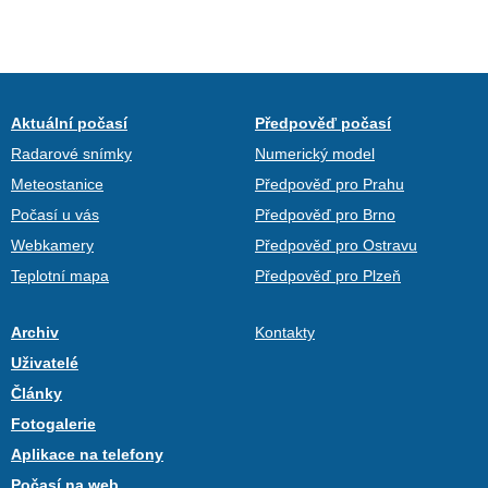
Aktuální počasí
Předpověď počasí
Radarové snímky
Numerický model
Meteostanice
Předpověď pro Prahu
Počasí u vás
Předpověď pro Brno
Webkamery
Předpověď pro Ostravu
Teplotní mapa
Předpověď pro Plzeň
Archiv
Kontakty
Uživatelé
Články
Fotogalerie
Aplikace na telefony
Počasí na web