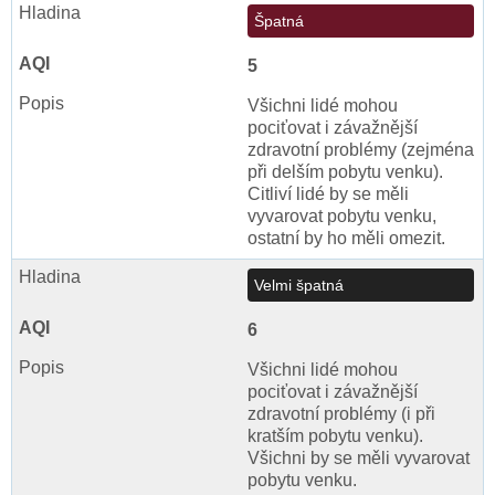
Špatná
5
Všichni lidé mohou
pociťovat i závažnější
zdravotní problémy (zejména
při delším pobytu venku).
Citliví lidé by se měli
vyvarovat pobytu venku,
ostatní by ho měli omezit.
Velmi špatná
6
Všichni lidé mohou
pociťovat i závažnější
zdravotní problémy (i při
kratším pobytu venku).
Všichni by se měli vyvarovat
pobytu venku.