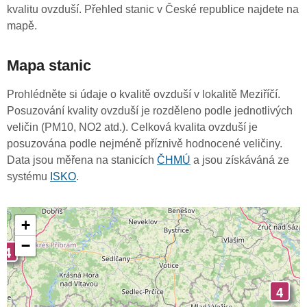
kvalitu ovzduší. Přehled stanic v České republice najdete na
mapě.
Mapa stanic
Prohlédněte si údaje o kvalitě ovzduší v lokalitě Meziříčí.
Posuzování kvality ovzduší je rozděleno podle jednotlivých
veličin (PM10, NO2 atd.). Celková kvalita ovzduší je
posuzována podle nejméně příznivě hodnocené veličiny.
Data jsou měřena na stanicích
ČHMÚ
a jsou získáváná ze
systému
ISKO
.
+
−
4
4