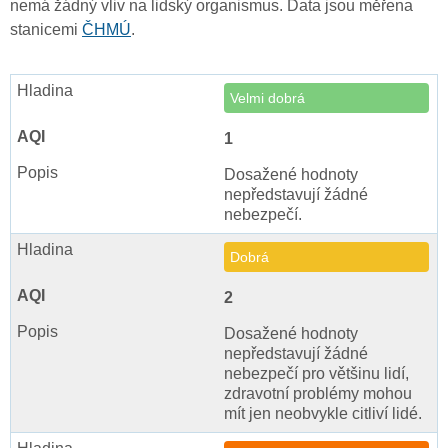
nemá žádný vliv na lidský organismus. Data jsou měřena
stanicemi
ČHMÚ
.
Velmi dobrá
1
Dosažené hodnoty
nepředstavují žádné
nebezpečí.
Dobrá
2
Dosažené hodnoty
nepředstavují žádné
nebezpečí pro většinu lidí,
zdravotní problémy mohou
mít jen neobvykle citliví lidé.