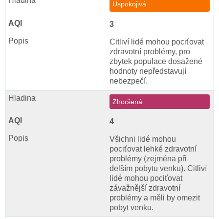
Uspokojivá
3
Citliví lidé mohou pociťovat
zdravotní problémy, pro
zbytek populace dosažené
hodnoty nepředstavují
nebezpečí.
Zhoršená
4
Všichni lidé mohou
pociťovat lehké zdravotní
problémy (zejména při
delším pobytu venku). Citliví
lidé mohou pociťovat
závažnější zdravotní
problémy a měli by omezit
pobyt venku.