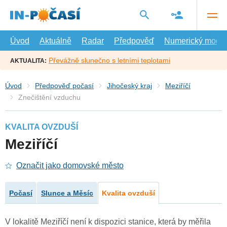
Přejít
na
hlavní
obsah
Úvod
Aktuálně
Radar
Předpověď
Numerický model
Převážně slunečno s letními teplotami
AKTUALITA:
Úvod
Předpověď počasí
Jihočeský kraj
Meziříčí
Znečištění vzduchu
KVALITA OVZDUŠÍ
Meziříčí
Označit jako domovské město
Počasí
Slunce a Měsíc
Kvalita ovzduší
V lokalitě Meziříčí není k dispozici stanice, která by měřila