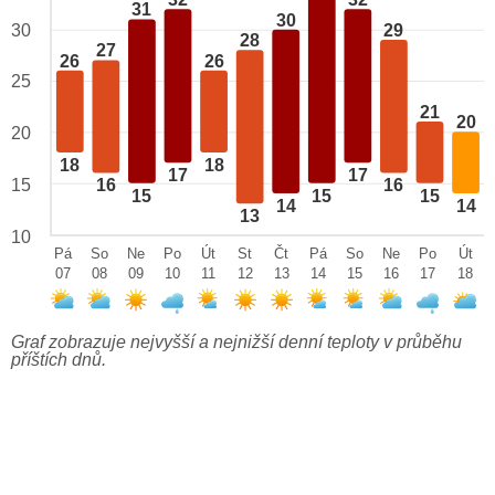
32
32
31
30
29
30
28
27
26
26
25
21
20
20
18
18
17
17
15
16
16
15
15
15
14
14
13
10
Pá
So
Ne
Po
Út
St
Čt
Pá
So
Ne
Po
Út
07
08
09
10
11
12
13
14
15
16
17
18
Graf zobrazuje nejvyšší a nejnižší denní teploty v průběhu
příštích dnů.