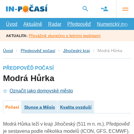
Přejít
na
hlavní
obsah
Úvod
Aktuálně
Radar
Předpověď
Numerický model
Převážně slunečno s letními teplotami
AKTUALITA:
Úvod
Předpověď počasí
Jihočeský kraj
Modrá Hůrka
PŘEDPOVĚĎ POČASÍ
Modrá Hůrka
Označit jako domovské město
Počasí
Slunce a Měsíc
Kvalita ovzduší
Modrá Hůrka leží v kraji Jihočeský (511 m n. m.). Předpověď
je sestavena podle několika modelů (ICON, GFS, ECMWF).