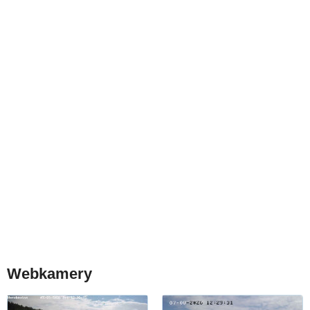
Webkamery