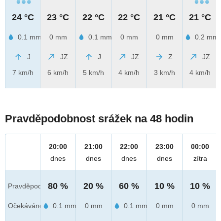
24 °C
23 °C
22 °C
22 °C
21 °C
21 °C
0.1 mm
0 mm
0.1 mm
0 mm
0 mm
0.2 mm
J
JZ
J
JZ
Z
JZ
7 km/h
6 km/h
5 km/h
4 km/h
3 km/h
4 km/h
Pravděpodobnost srážek na 48 hodin
20:00
21:00
22:00
23:00
00:00
dnes
dnes
dnes
dnes
zítra
80 %
20 %
60 %
10 %
10 %
Pravděpod.
Očekáváno
0.1 mm
0 mm
0.1 mm
0 mm
0 mm