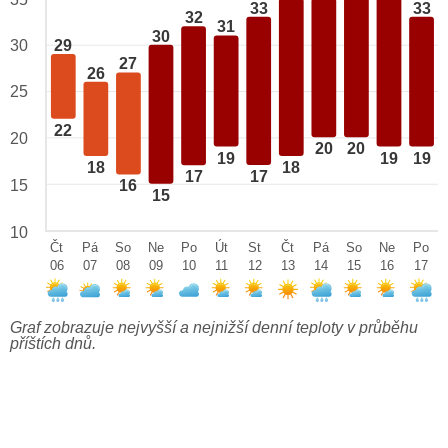
33
33
32
31
30
29
30
27
26
25
22
20
20
20
19
19
19
18
18
17
17
15
16
15
10
Čt
Pá
So
Ne
Po
Út
St
Čt
Pá
So
Ne
Po
06
07
08
09
10
11
12
13
14
15
16
17
Graf zobrazuje nejvyšší a nejnižší denní teploty v průběhu
příštích dnů.