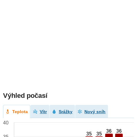
Výhled počasí
Teplota
Vítr
Srážky
Nový sníh
40
36
36
35
35
35