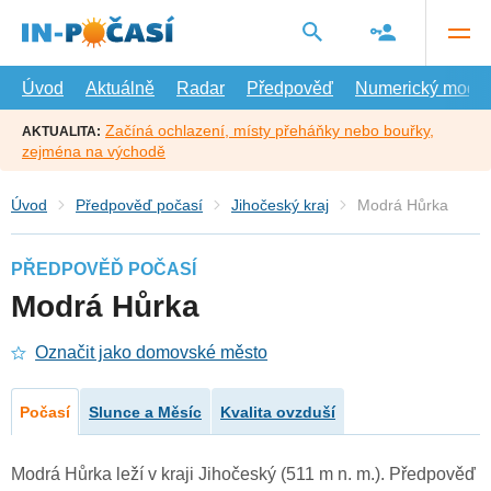
Přejít
na
hlavní
obsah
Úvod
Aktuálně
Radar
Předpověď
Numerický model
Začíná ochlazení, místy přeháňky nebo bouřky,
AKTUALITA:
zejména na východě
Úvod
Předpověď počasí
Jihočeský kraj
Modrá Hůrka
PŘEDPOVĚĎ POČASÍ
Modrá Hůrka
Označit jako domovské město
Počasí
Slunce a Měsíc
Kvalita ovzduší
Modrá Hůrka leží v kraji Jihočeský (511 m n. m.). Předpověď