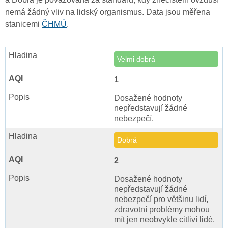
nemá žádný vliv na lidský organismus. Data jsou měřena
stanicemi
ČHMÚ
.
Velmi dobrá
1
Dosažené hodnoty
nepředstavují žádné
nebezpečí.
Dobrá
2
Dosažené hodnoty
nepředstavují žádné
nebezpečí pro většinu lidí,
zdravotní problémy mohou
mít jen neobvykle citliví lidé.