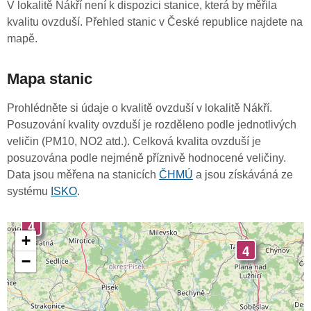
V lokalitě Nákří není k dispozici stanice, která by měřila
kvalitu ovzduší. Přehled stanic v České republice najdete na
mapě.
Mapa stanic
Prohlédněte si údaje o kvalitě ovzduší v lokalitě Nákří.
Posuzování kvality ovzduší je rozděleno podle jednotlivých
veličin (PM10, NO2 atd.). Celková kvalita ovzduší je
posuzována podle nejméně příznivě hodnocené veličiny.
Data jsou měřena na stanicích
ČHMÚ
a jsou získáváná ze
systému
ISKO
.
4
+
4
−