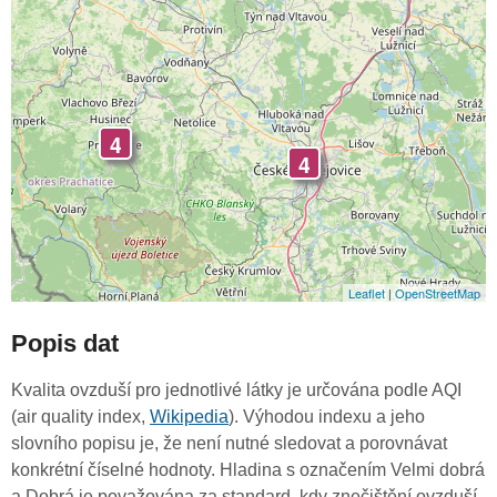
4
4
Leaflet
|
OpenStreetMap
Popis dat
Kvalita ovzduší pro jednotlivé látky je určována podle AQI
(air quality index,
Wikipedia
). Výhodou indexu a jeho
slovního popisu je, že není nutné sledovat a porovnávat
konkrétní číselné hodnoty. Hladina s označením Velmi dobrá
a Dobrá je považována za standard, kdy znečištění ovzduší