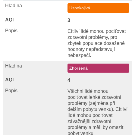
Uspokojivá
3
Citliví lidé mohou pociťovat
zdravotní problémy, pro
zbytek populace dosažené
hodnoty nepředstavují
nebezpečí.
Zhoršená
4
Všichni lidé mohou
pociťovat lehké zdravotní
problémy (zejména při
delším pobytu venku). Citliví
lidé mohou pociťovat
závažnější zdravotní
problémy a měli by omezit
pobyt venku.