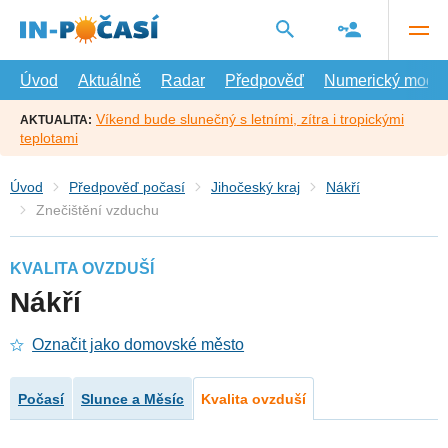
Přejít
na
hlavní
obsah
Úvod
Aktuálně
Radar
Předpověď
Numerický model
Víkend bude slunečný s letními, zítra i tropickými
AKTUALITA:
teplotami
Úvod
Předpověď počasí
Jihočeský kraj
Nákří
Znečištění vzduchu
KVALITA OVZDUŠÍ
Nákří
Označit jako domovské město
Počasí
Slunce a Měsíc
Kvalita ovzduší