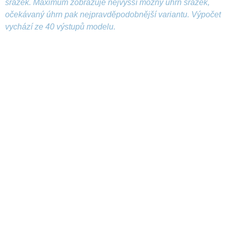
srážek. Maximum zobrazuje nejvyšší možný úhrn srážek,
očekávaný úhrn pak nejpravděpodobnější variantu. Výpočet
vychází ze 40 výstupů modelu.