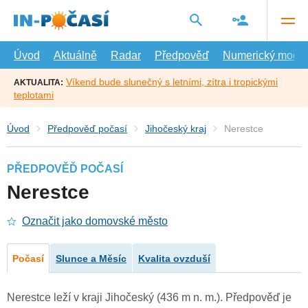
Přejít
na
hlavní
obsah
Úvod
Aktuálně
Radar
Předpověď
Numerický model
Víkend bude slunečný s letními, zítra i tropickými
AKTUALITA:
teplotami
Úvod
Předpověď počasí
Jihočeský kraj
Nerestce
PŘEDPOVĚĎ POČASÍ
Nerestce
Označit jako domovské město
Počasí
Slunce a Měsíc
Kvalita ovzduší
Nerestce leží v kraji Jihočeský (436 m n. m.). Předpověď je