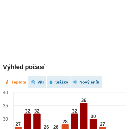
Výhled počasí
Teplota
Vítr
Srážky
Nový sníh
40
36
35
32
32
32
30
30
28
27
27
26
26