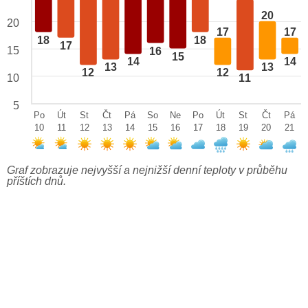
20
20
17
17
18
18
17
15
16
15
14
14
13
13
12
12
10
11
5
Po
Út
St
Čt
Pá
So
Ne
Po
Út
St
Čt
Pá
10
11
12
13
14
15
16
17
18
19
20
21
Graf zobrazuje nejvyšší a nejnižší denní teploty v průběhu
příštích dnů.