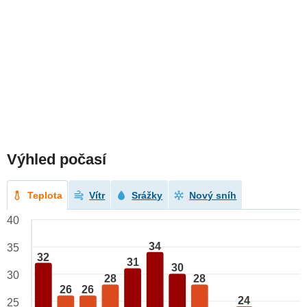
Výhled počasí
Teplota
Vítr
Srážky
Nový sníh
40
34
35
32
31
30
30
28
28
26
26
24
25