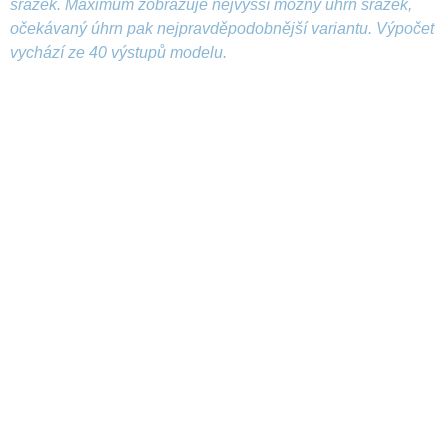
srážek. Maximum zobrazuje nejvyšší možný úhrn srážek,
očekávaný úhrn pak nejpravděpodobnější variantu. Výpočet
vychází ze 40 výstupů modelu.