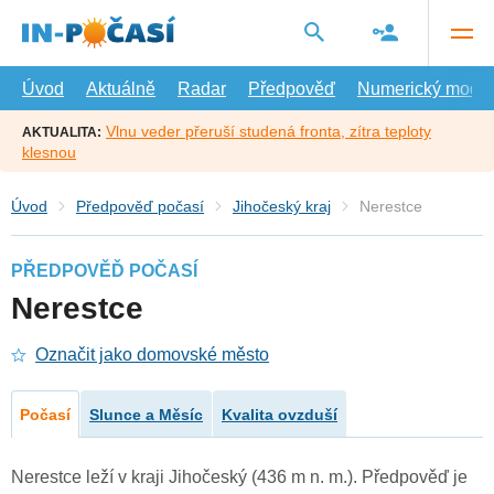
Přejít
na
hlavní
obsah
Úvod
Aktuálně
Radar
Předpověď
Numerický model
Vlnu veder přeruší studená fronta, zítra teploty
AKTUALITA:
klesnou
Úvod
Předpověď počasí
Jihočeský kraj
Nerestce
PŘEDPOVĚĎ POČASÍ
Nerestce
Označit jako domovské město
Počasí
Slunce a Měsíc
Kvalita ovzduší
Nerestce leží v kraji Jihočeský (436 m n. m.). Předpověď je