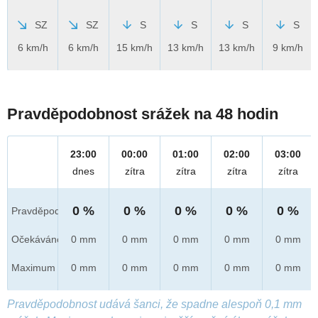
SZ
SZ
S
S
S
S
6 km/h
6 km/h
15 km/h
13 km/h
13 km/h
9 km/h
Pravděpodobnost srážek na 48 hodin
23:00
00:00
01:00
02:00
03:00
dnes
zítra
zítra
zítra
zítra
0 %
0 %
0 %
0 %
0 %
Pravděpod.
Očekáváno
0 mm
0 mm
0 mm
0 mm
0 mm
Maximum
0 mm
0 mm
0 mm
0 mm
0 mm
Pravděpodobnost udává šanci, že spadne alespoň 0,1 mm