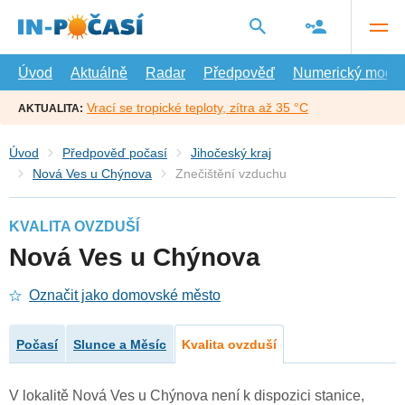
Přejít
na
hlavní
obsah
Úvod
Aktuálně
Radar
Předpověď
Numerický model
Vrací se tropické teploty, zítra až 35 °C
AKTUALITA:
Úvod
Předpověď počasí
Jihočeský kraj
Nová Ves u Chýnova
Znečištění vzduchu
KVALITA OVZDUŠÍ
Nová Ves u Chýnova
Označit jako domovské město
Počasí
Slunce a Měsíc
Kvalita ovzduší
V lokalitě Nová Ves u Chýnova není k dispozici stanice,