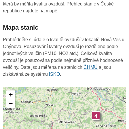
která by měřila kvalitu ovzduší. Přehled stanic v České
republice najdete na mapě.
Mapa stanic
Prohlédněte si údaje o kvalitě ovzduší v lokalitě Nová Ves u
Chýnova. Posuzování kvality ovzduší je rozděleno podle
jednotlivých veličin (PM10, NO2 atd.). Celková kvalita
ovzduší je posuzována podle nejméně příznivě hodnocené
veličiny. Data jsou měřena na stanicích
ČHMÚ
a jsou
získáváná ze systému
ISKO
.
+
−
4