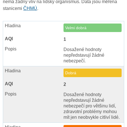
nemá žádný vliv na lidský organismus. Data jsou měřena
stanicemi
ČHMÚ
.
Velmi dobrá
1
Dosažené hodnoty
nepředstavují žádné
nebezpečí.
Dobrá
2
Dosažené hodnoty
nepředstavují žádné
nebezpečí pro většinu lidí,
zdravotní problémy mohou
mít jen neobvykle citliví lidé.