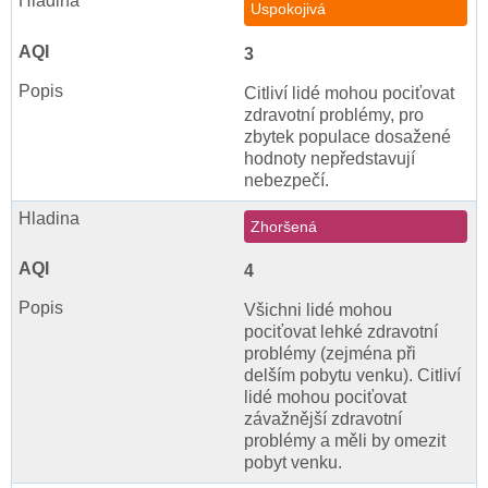
Uspokojivá
3
Citliví lidé mohou pociťovat
zdravotní problémy, pro
zbytek populace dosažené
hodnoty nepředstavují
nebezpečí.
Zhoršená
4
Všichni lidé mohou
pociťovat lehké zdravotní
problémy (zejména při
delším pobytu venku). Citliví
lidé mohou pociťovat
závažnější zdravotní
problémy a měli by omezit
pobyt venku.