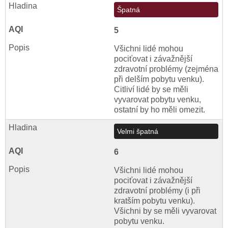
Špatná
5
Všichni lidé mohou
pociťovat i závažnější
zdravotní problémy (zejména
při delším pobytu venku).
Citliví lidé by se měli
vyvarovat pobytu venku,
ostatní by ho měli omezit.
Velmi špatná
6
Všichni lidé mohou
pociťovat i závažnější
zdravotní problémy (i při
kratším pobytu venku).
Všichni by se měli vyvarovat
pobytu venku.