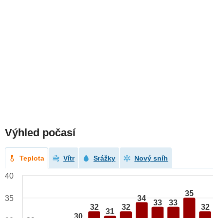
Výhled počasí
Teplota
Vítr
Srážky
Nový sníh
40
35
34
35
33
33
32
32
32
31
30