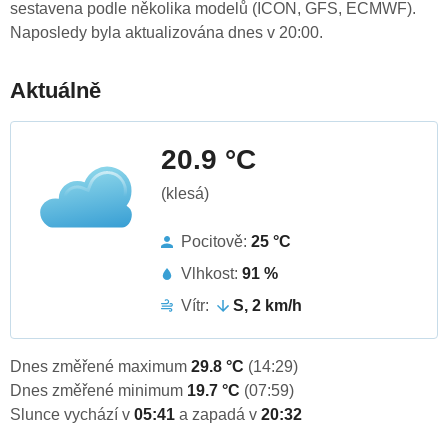
sestavena podle několika modelů (ICON, GFS, ECMWF).
Naposledy byla aktualizována dnes v 20:00.
Aktuálně
20.9 °C
(klesá)
Pocitově:
25 °C
Vlhkost:
91 %
Vítr:
S, 2 km/h
Dnes změřené maximum
29.8 °C
(14:29)
Dnes změřené minimum
19.7 °C
(07:59)
Slunce vychází v
05:41
a zapadá v
20:32