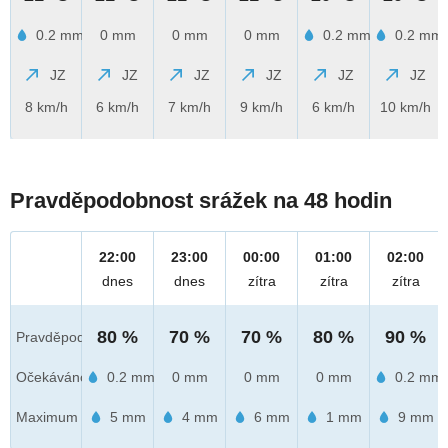
0.2 mm
0 mm
0 mm
0 mm
0.2 mm
0.2 mm
JZ
JZ
JZ
JZ
JZ
JZ
8 km/h
6 km/h
7 km/h
9 km/h
6 km/h
10 km/h
Pravděpodobnost srážek na 48 hodin
22:00
23:00
00:00
01:00
02:00
dnes
dnes
zítra
zítra
zítra
80 %
70 %
70 %
80 %
90 %
Pravděpod.
Očekáváno
0.2 mm
0 mm
0 mm
0 mm
0.2 mm
Maximum
5 mm
4 mm
6 mm
1 mm
9 mm