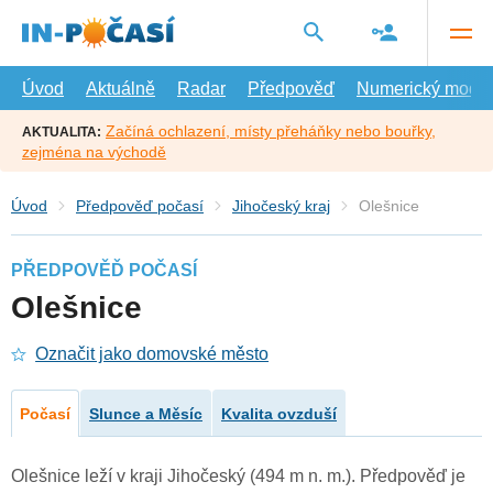
Přejít
na
hlavní
obsah
Úvod
Aktuálně
Radar
Předpověď
Numerický model
Začíná ochlazení, místy přeháňky nebo bouřky,
AKTUALITA:
zejména na východě
Úvod
Předpověď počasí
Jihočeský kraj
Olešnice
PŘEDPOVĚĎ POČASÍ
Olešnice
Označit jako domovské město
Počasí
Slunce a Měsíc
Kvalita ovzduší
Olešnice leží v kraji Jihočeský (494 m n. m.). Předpověď je