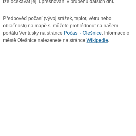
lze očekávat její upřesňování v průběhu dalších dní.
Předpověď počasí (vývoj srážek, teplot, větru nebo
oblačnosti) na mapě si můžete prohlédnout na našem
portálu Ventusky na stránce
Počasí - Olešnice
. Informace o
městě Olešnice nalezenete na stránce
Wikipedie
.