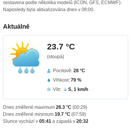
sestavena podle několika modelů (ICON, GFS, ECMWF).
Naposledy byla aktualizována dnes v 08:00.
Aktuálně
23.7 °C
(stoupá)
Pocitově:
28 °C
Vlhkost:
79 %
Vítr:
S, 1 km/h
Dnes změřené maximum
26.3 °C
(00:29)
Dnes změřené minimum
19.7 °C
(07:59)
Slunce vychází v
05:41
a zapadá v
20:32