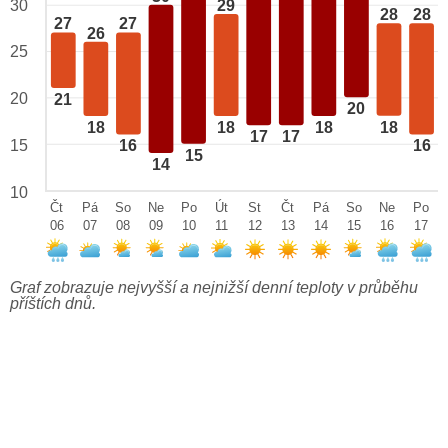
29
30
28
28
27
27
26
25
20
21
20
18
18
18
18
17
17
15
16
16
15
14
10
Čt
Pá
So
Ne
Po
Út
St
Čt
Pá
So
Ne
Po
06
07
08
09
10
11
12
13
14
15
16
17
Graf zobrazuje nejvyšší a nejnižší denní teploty v průběhu
příštích dnů.