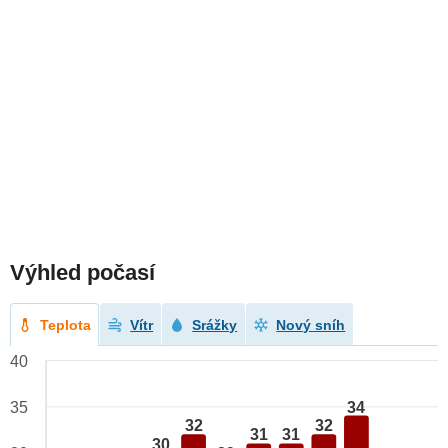
Výhled počasí
Teplota
Vítr
Srážky
Nový sníh
40
34
35
32
32
31
31
30