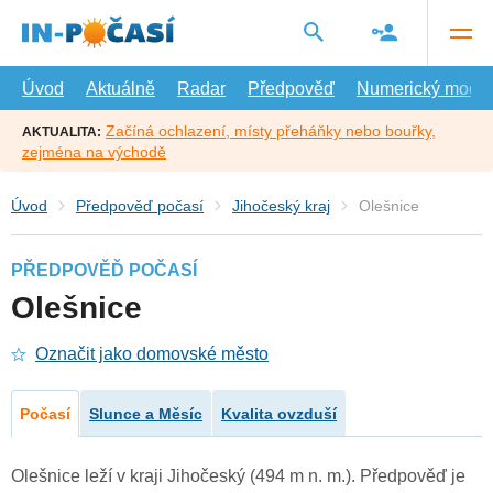
Přejít
na
hlavní
obsah
Úvod
Aktuálně
Radar
Předpověď
Numerický model
Začíná ochlazení, místy přeháňky nebo bouřky,
AKTUALITA:
zejména na východě
Úvod
Předpověď počasí
Jihočeský kraj
Olešnice
PŘEDPOVĚĎ POČASÍ
Olešnice
Označit jako domovské město
Počasí
Slunce a Měsíc
Kvalita ovzduší
Olešnice leží v kraji Jihočeský (494 m n. m.). Předpověď je