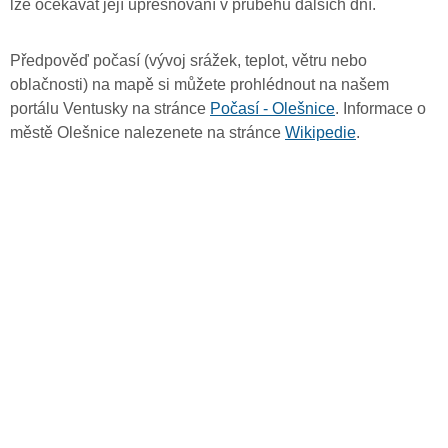
lze očekávat její upřesňování v průběhu dalších dní.
Předpověď počasí (vývoj srážek, teplot, větru nebo
oblačnosti) na mapě si můžete prohlédnout na našem
portálu Ventusky na stránce
Počasí - Olešnice
. Informace o
městě Olešnice nalezenete na stránce
Wikipedie
.