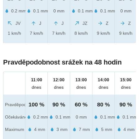
0.2 mm
0.1 mm
0 mm
0.1 mm
0.1 mm
0 mm
JV
J
J
JZ
Z
Z
1 km/h
7 km/h
7 km/h
8 km/h
9 km/h
9 km/h
Pravděpodobnost srážek na 48 hodin
11:00
12:00
13:00
14:00
15:00
dnes
dnes
dnes
dnes
dnes
100 %
90 %
60 %
80 %
90 %
Pravděpod.
Očekáváno
0.2 mm
0.1 mm
0 mm
0.1 mm
0.1 mm
Maximum
4 mm
3 mm
7 mm
5 mm
4 mm