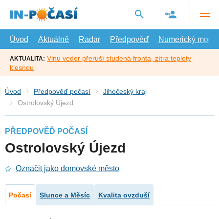
Přejít
na
hlavní
obsah
Úvod
Aktuálně
Radar
Předpověď
Numerický model
Vlnu veder přeruší studená fronta, zítra teploty
AKTUALITA:
klesnou
Úvod
Předpověď počasí
Jihočeský kraj
Ostrolovský Újezd
PŘEDPOVĚĎ POČASÍ
Ostrolovský Újezd
Označit jako domovské město
Počasí
Slunce a Měsíc
Kvalita ovzduší