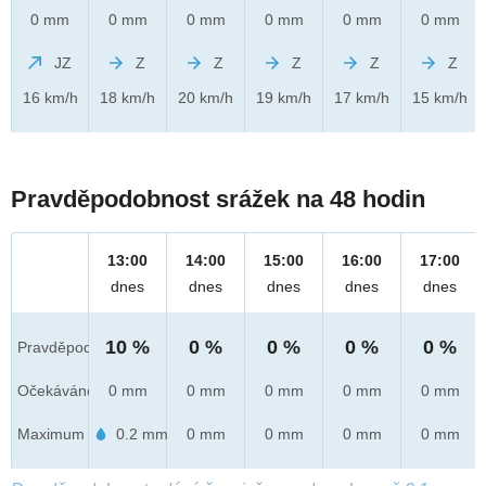
0 mm
0 mm
0 mm
0 mm
0 mm
0 mm
JZ
Z
Z
Z
Z
Z
16 km/h
18 km/h
20 km/h
19 km/h
17 km/h
15 km/h
Pravděpodobnost srážek na 48 hodin
13:00
14:00
15:00
16:00
17:00
dnes
dnes
dnes
dnes
dnes
10 %
0 %
0 %
0 %
0 %
Pravděpod.
Očekáváno
0 mm
0 mm
0 mm
0 mm
0 mm
Maximum
0.2 mm
0 mm
0 mm
0 mm
0 mm