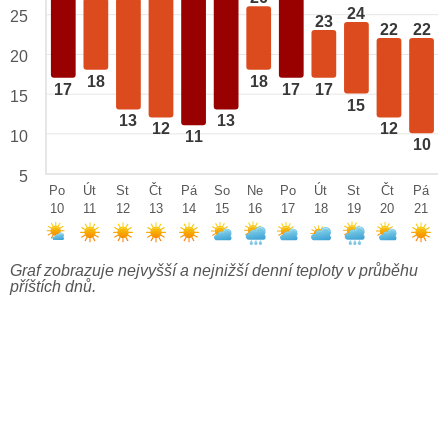
24
25
23
22
22
20
18
18
17
17
17
15
15
13
13
12
12
10
11
10
5
Po
Út
St
Čt
Pá
So
Ne
Po
Út
St
Čt
Pá
10
11
12
13
14
15
16
17
18
19
20
21
Graf zobrazuje nejvyšší a nejnižší denní teploty v průběhu
příštích dnů.