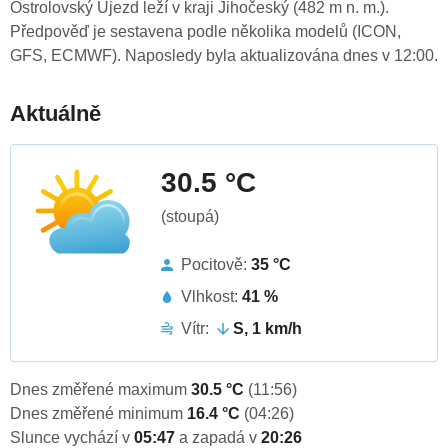
Ostrolovský Újezd leží v kraji Jihočeský (482 m n. m.).
Předpověď je sestavena podle několika modelů (ICON,
GFS, ECMWF). Naposledy byla aktualizována dnes v 12:00.
Aktuálně
30.5 °C
(stoupá)
Pocitově:
35 °C
Vlhkost:
41 %
Vítr:
S, 1 km/h
Dnes změřené maximum
30.5 °C
(11:56)
Dnes změřené minimum
16.4 °C
(04:26)
Slunce vychází v
05:47
a zapadá v
20:26