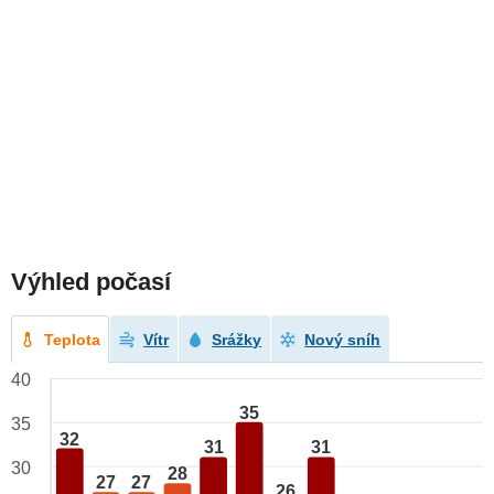
Výhled počasí
Teplota
Vítr
Srážky
Nový sníh
40
35
35
32
31
31
30
28
27
27
26