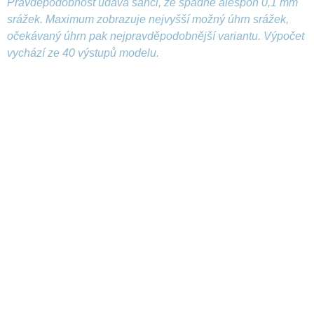
Pravděpodobnost udává šanci, že spadne alespoň 0,1 mm
srážek. Maximum zobrazuje nejvyšší možný úhrn srážek,
očekávaný úhrn pak nejpravděpodobnější variantu. Výpočet
vychází ze 40 výstupů modelu.