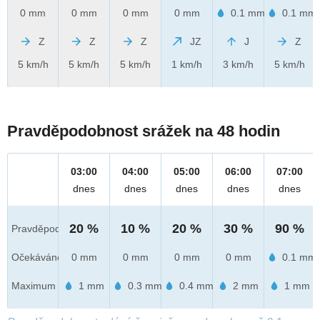
0 mm
0 mm
0 mm
0 mm
0.1 mm
0.1 mm
Z
Z
Z
JZ
J
Z
5 km/h
5 km/h
5 km/h
1 km/h
3 km/h
5 km/h
Pravděpodobnost srážek na 48 hodin
03:00
04:00
05:00
06:00
07:00
dnes
dnes
dnes
dnes
dnes
20 %
10 %
20 %
30 %
90 %
Pravděpod.
Očekáváno
0 mm
0 mm
0 mm
0 mm
0.1 mm
Maximum
1 mm
0.3 mm
0.4 mm
2 mm
1 mm