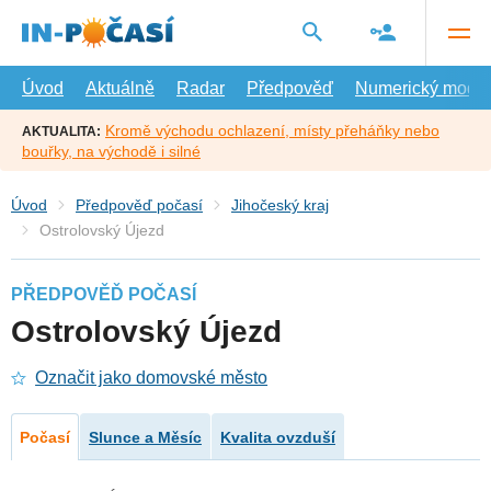
Přejít
na
hlavní
obsah
Úvod
Aktuálně
Radar
Předpověď
Numerický model
Kromě východu ochlazení, místy přeháňky nebo
AKTUALITA:
bouřky, na východě i silné
Úvod
Předpověď počasí
Jihočeský kraj
Ostrolovský Újezd
PŘEDPOVĚĎ POČASÍ
Ostrolovský Újezd
Označit jako domovské město
Počasí
Slunce a Měsíc
Kvalita ovzduší