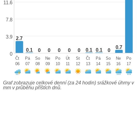
11.6
7.8
3.9
2.7
0.7
0.1
0.1
0.1
0
0
0
0
0
0
0
Čt
Pá
So
Ne
Po
Út
St
Čt
Pá
So
Ne
Po
06
07
08
09
10
11
12
13
14
15
16
17
Graf zobrazuje celkové denní (za 24 hodin) srážkové úhrny v
mm v průběhu příštích dnů.