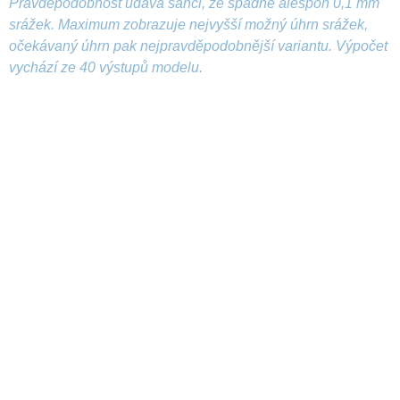
Pravděpodobnost udává šanci, že spadne alespoň 0,1 mm
srážek. Maximum zobrazuje nejvyšší možný úhrn srážek,
očekávaný úhrn pak nejpravděpodobnější variantu. Výpočet
vychází ze 40 výstupů modelu.