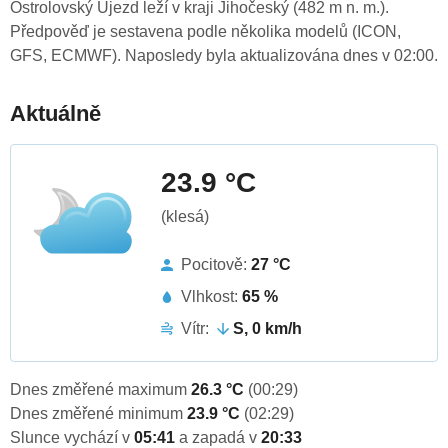
Ostrolovský Újezd leží v kraji Jihočeský (482 m n. m.).
Předpověď je sestavena podle několika modelů (ICON,
GFS, ECMWF). Naposledy byla aktualizována dnes v 02:00.
Aktuálně
23.9 °C
(klesá)
Pocitově:
27 °C
Vlhkost:
65 %
Vítr:
S, 0 km/h
Dnes změřené maximum
26.3 °C
(00:29)
Dnes změřené minimum
23.9 °C
(02:29)
Slunce vychází v
05:41
a zapadá v
20:33