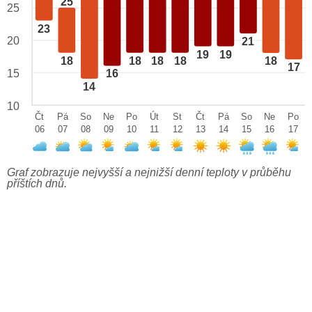
25
25
23
20
21
19
19
18
18
18
18
18
17
15
16
14
10
Čt
Pá
So
Ne
Po
Út
St
Čt
Pá
So
Ne
Po
06
07
08
09
10
11
12
13
14
15
16
17
Graf zobrazuje nejvyšší a nejnižší denní teploty v průběhu
příštích dnů.