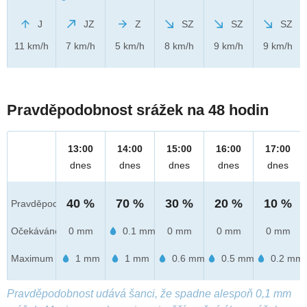
J
JZ
Z
SZ
SZ
SZ
11 km/h
7 km/h
5 km/h
8 km/h
9 km/h
9 km/h
Pravděpodobnost srážek na 48 hodin
13:00
14:00
15:00
16:00
17:00
dnes
dnes
dnes
dnes
dnes
40 %
70 %
30 %
20 %
10 %
Pravděpod.
Očekáváno
0 mm
0.1 mm
0 mm
0 mm
0 mm
Maximum
1 mm
1 mm
0.6 mm
0.5 mm
0.2 mm
Pravděpodobnost udává šanci, že spadne alespoň 0,1 mm