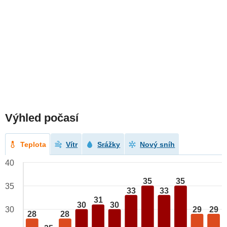
Výhled počasí
Teplota
Vítr
Srážky
Nový sníh
40
35
35
35
33
33
31
30
30
29
29
30
28
28