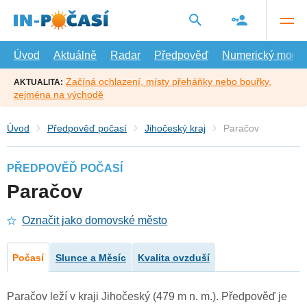
Přejít
na
hlavní
obsah
Úvod
Aktuálně
Radar
Předpověď
Numerický model
Začíná ochlazení, místy přeháňky nebo bouřky,
AKTUALITA:
zejména na východě
Úvod
Předpověď počasí
Jihočeský kraj
Paračov
PŘEDPOVĚĎ POČASÍ
Paračov
Označit jako domovské město
Počasí
Slunce a Měsíc
Kvalita ovzduší
Paračov leží v kraji Jihočeský (479 m n. m.). Předpověď je