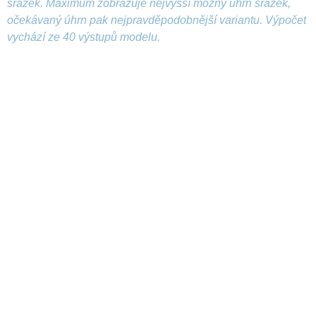
srážek. Maximum zobrazuje nejvyšší možný úhrn srážek,
očekávaný úhrn pak nejpravděpodobnější variantu. Výpočet
vychází ze 40 výstupů modelu.