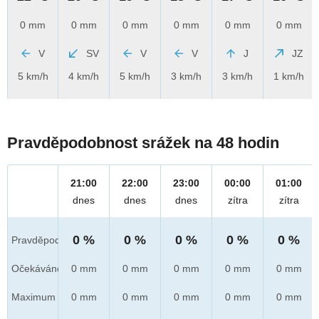
0 mm
0 mm
0 mm
0 mm
0 mm
0 mm
V
SV
V
V
J
JZ
5 km/h
4 km/h
5 km/h
3 km/h
3 km/h
1 km/h
Pravděpodobnost srážek na 48 hodin
21:00
22:00
23:00
00:00
01:00
dnes
dnes
dnes
zítra
zítra
0 %
0 %
0 %
0 %
0 %
Pravděpod.
Očekáváno
0 mm
0 mm
0 mm
0 mm
0 mm
Maximum
0 mm
0 mm
0 mm
0 mm
0 mm