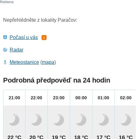
Nepřehlédněte z lokality Paračov:
Počasí u vás
1
Radar
Meteostanice
(
mapa
)
Podrobná předpověď na 24 hodin
21:00
22:00
23:00
00:00
01:00
02:00
22 °C
20 °C
19 °C
18 °C
17 °C
16 °C