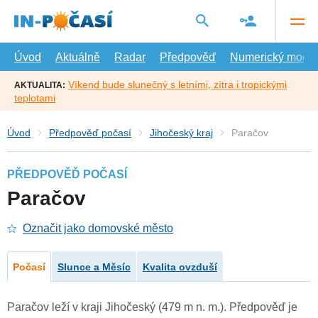
Přejít
na
hlavní
obsah
Úvod
Aktuálně
Radar
Předpověď
Numerický model
Víkend bude slunečný s letními, zítra i tropickými
AKTUALITA:
teplotami
Úvod
Předpověď počasí
Jihočeský kraj
Paračov
PŘEDPOVĚĎ POČASÍ
Paračov
Označit jako domovské město
Počasí
Slunce a Měsíc
Kvalita ovzduší
Paračov leží v kraji Jihočeský (479 m n. m.). Předpověď je