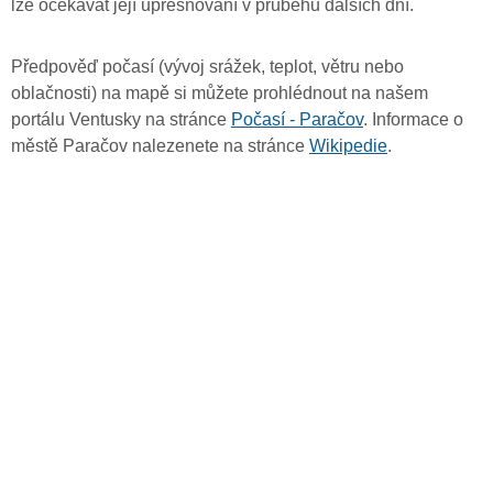
lze očekávat její upřesňování v průběhu dalších dní.
Předpověď počasí (vývoj srážek, teplot, větru nebo
oblačnosti) na mapě si můžete prohlédnout na našem
portálu Ventusky na stránce
Počasí - Paračov
. Informace o
městě Paračov nalezenete na stránce
Wikipedie
.