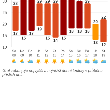
29
29
29
29
30
28
25
22
20
20
19
18
18
18
17
17
15
15
15
15
14
13
12
10
So
Ne
Po
Út
St
Čt
Pá
So
Ne
Po
Út
St
08
09
10
11
12
13
14
15
16
17
18
19
Graf zobrazuje nejvyšší a nejnižší denní teploty v průběhu
příštích dnů.