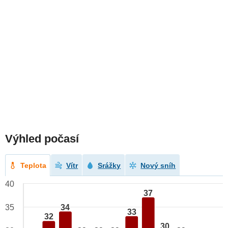
Výhled počasí
Teplota
Vítr
Srážky
Nový sníh
40
37
34
35
33
32
30