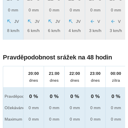
0 mm
0 mm
0 mm
0 mm
0 mm
0 mm
JV
JV
JV
JV
V
V
8 km/h
6 km/h
6 km/h
4 km/h
3 km/h
3 km/h
Pravděpodobnost srážek na 48 hodin
20:00
21:00
22:00
23:00
00:00
dnes
dnes
dnes
dnes
zítra
0 %
0 %
0 %
0 %
0 %
Pravděpod.
Očekáváno
0 mm
0 mm
0 mm
0 mm
0 mm
Maximum
0 mm
0 mm
0 mm
0 mm
0 mm