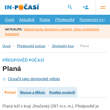
Přejít
na
hlavní
obsah
Úvod
Aktuálně
Radar
Předpověď
Numerický model
Víkend bude slunečný s letními, zítra i tropickými
AKTUALITA:
teplotami
Úvod
Předpověď počasí
Jihočeský kraj
Planá
PŘEDPOVĚĎ POČASÍ
Planá
Označit jako domovské město
Počasí
Slunce a Měsíc
Kvalita ovzduší
Planá leží v kraji Jihočeský (397 m n. m.). Předpověď je