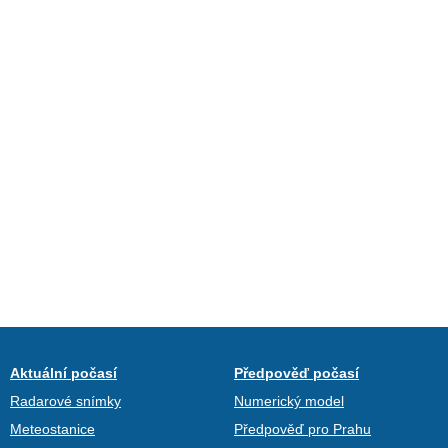
Aktuální počasí
Předpověď počasí
Radarové snímky
Numerický model
Meteostanice
Předpověď pro Prahu