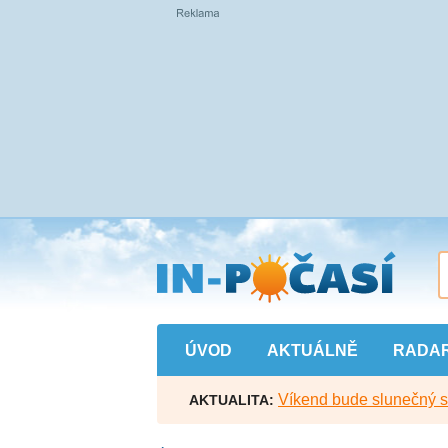
Přejít
na
hlavní
obsah
ÚVOD
AKTUÁLNĚ
RADA
Víkend bude slunečný s l
AKTUALITA: