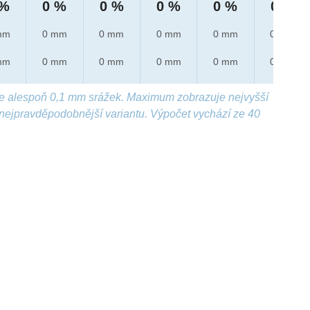
 %
0 %
0 %
0 %
0 %
0 %
mm
0 mm
0 mm
0 mm
0 mm
0 mm
mm
0 mm
0 mm
0 mm
0 mm
0 mm
e alespoň 0,1 mm srážek. Maximum zobrazuje nejvyšší
nejpravděpodobnější variantu. Výpočet vychází ze 40