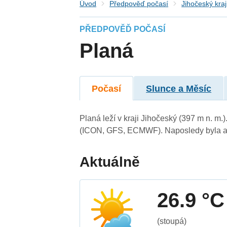
Úvod
Předpověď počasí
Jihočeský kraj
PŘEDPOVĚĎ POČASÍ
Planá
Počasí
Slunce a Měsíc
Planá leží v kraji Jihočeský (397 m n. m
(ICON, GFS, ECMWF). Naposledy byla ak
Aktuálně
26.9 °C
(stoupá)