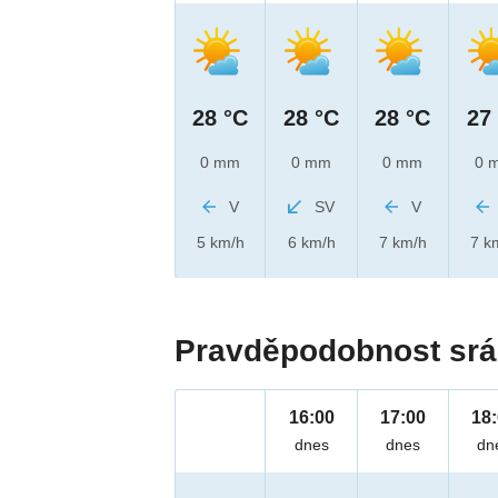
28 °C
28 °C
28 °C
27
0 mm
0 mm
0 mm
0 
V
SV
V
5 km/h
6 km/h
7 km/h
7 k
Pravděpodobnost srá
16:00
17:00
18
dnes
dnes
dn