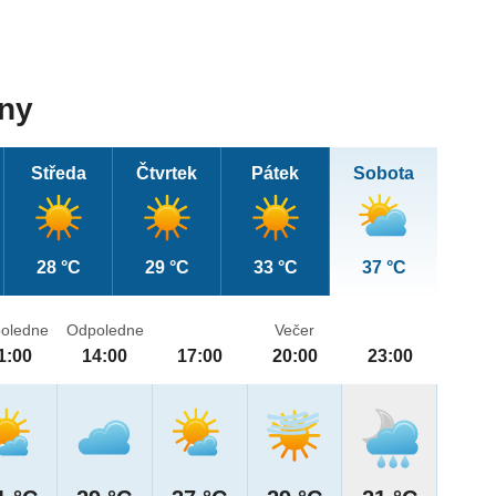
dny
Středa
Čtvrtek
Pátek
Sobota
28 °C
29 °C
33 °C
37 °C
oledne
Odpoledne
Večer
1:00
14:00
17:00
20:00
23:00