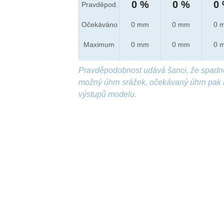
0 %
0 %
0
Pravděpod.
Očekáváno
0 mm
0 mm
0 
Maximum
0 mm
0 mm
0 
Pravděpodobnost udává šanci, že spadn
možný úhrn srážek, očekávaný úhrn pak 
výstupů modelu.