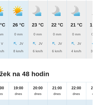
 °C
26 °C
23 °C
22 °C
21 °C
19 °C
mm
0 mm
0 mm
0 mm
0 mm
0 mm
V
JV
JV
JV
JV
V
m/h
8 km/h
6 km/h
6 km/h
4 km/h
3 km/h
žek na 48 hodin
:00
19:00
20:00
21:00
22:00
23:00
es
dnes
dnes
dnes
dnes
dnes