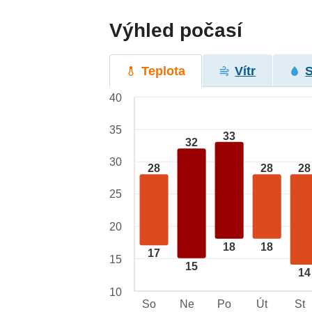
Výhled počasí
Teplota
Vítr
40
35
33
32
30
28
28
28
25
20
18
18
17
15
15
14
10
So
Ne
Po
Út
St