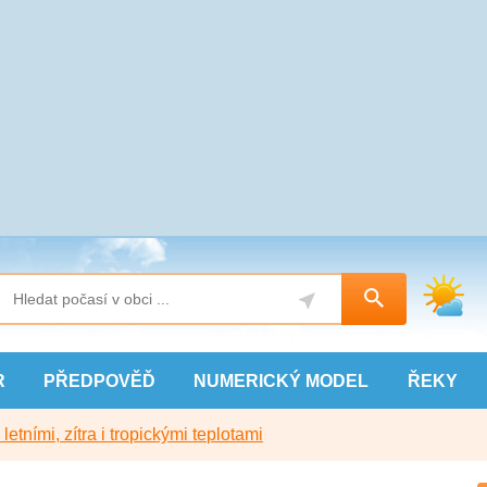
R
PŘEDPOVĚĎ
NUMERICKÝ
MODEL
ŘEKY
etními, zítra i tropickými teplotami