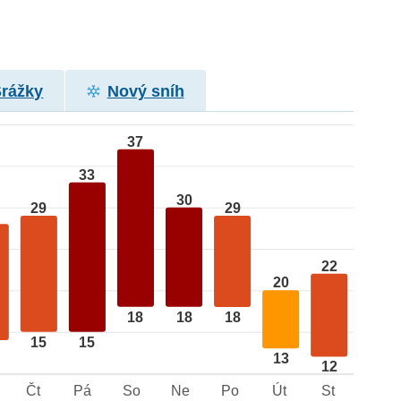
Srážky
Nový sníh
37
33
30
29
29
22
20
18
18
18
15
15
13
12
Čt
Pá
So
Ne
Po
Út
St