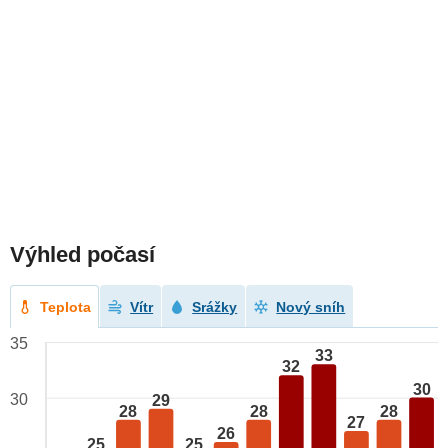
Výhled počasí
Teplota
Vítr
Srážky
Nový sníh
35
33
32
30
30
29
28
28
28
27
26
25
25