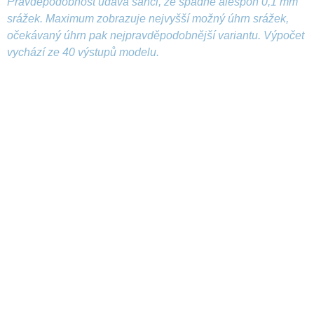
Pravděpodobnost udává šanci, že spadne alespoň 0,1 mm
srážek. Maximum zobrazuje nejvyšší možný úhrn srážek,
očekávaný úhrn pak nejpravděpodobnější variantu. Výpočet
vychází ze 40 výstupů modelu.