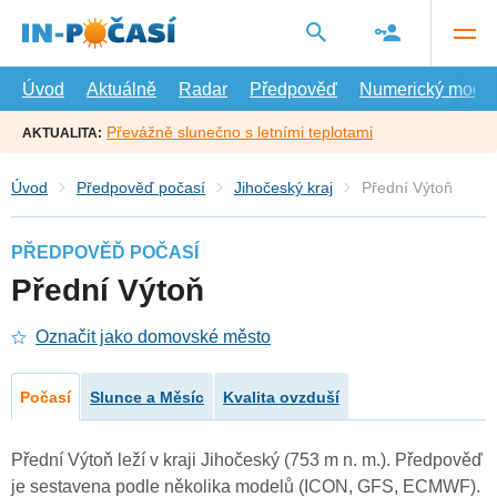
Přejít
na
hlavní
obsah
Úvod
Aktuálně
Radar
Předpověď
Numerický model
Převážně slunečno s letními teplotami
AKTUALITA:
Úvod
Předpověď počasí
Jihočeský kraj
Přední Výtoň
PŘEDPOVĚĎ POČASÍ
Přední Výtoň
Označit jako domovské město
Počasí
Slunce a Měsíc
Kvalita ovzduší
Přední Výtoň leží v kraji Jihočeský (753 m n. m.). Předpověď
je sestavena podle několika modelů (ICON, GFS, ECMWF).