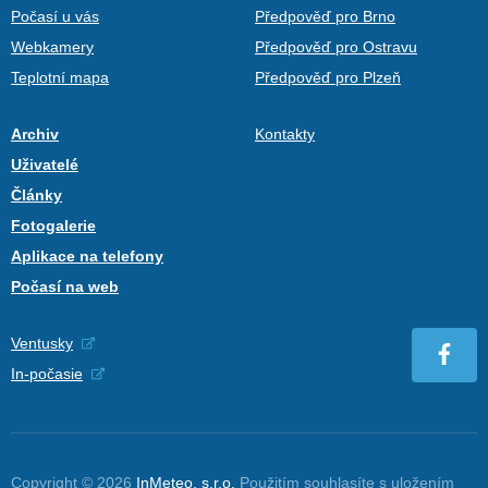
Počasí u vás
Předpověď pro Brno
Webkamery
Předpověď pro Ostravu
Teplotní mapa
Předpověď pro Plzeň
Archiv
Kontakty
Uživatelé
Články
Fotogalerie
Aplikace na telefony
Počasí na web
Ventusky
In-počasie
Copyright © 2026
InMeteo, s.r.o.
Použitím souhlasíte s uložením