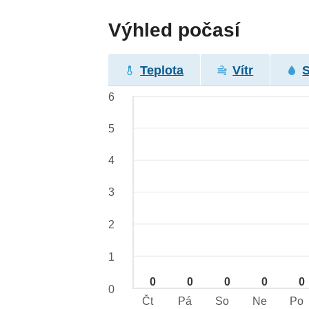
Výhled počasí
Teplota
Vítr
6
5
4
3
2
1
0
0
0
0
0
0
Čt
Pá
So
Ne
Po