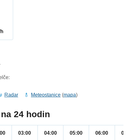
/h
4
elče:
Radar
Meteostanice
(
mapa
)
na 24 hodin
:00
03:00
04:00
05:00
06:00
07:00