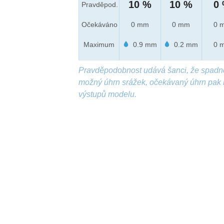
10 %
10 %
0
Pravděpod.
Očekáváno
0 mm
0 mm
0 
Maximum
0.9 mm
0.2 mm
0 
Pravděpodobnost udává šanci, že spadn
možný úhrn srážek, očekávaný úhrn pak 
výstupů modelu.