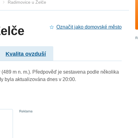
Radimovice u Želče
elče
Označit jako domovské město
Kvalita ovzduší
ý (489 m n. m.). Předpověď je sestavena podle několika
byla aktualizována dnes v 20:00.