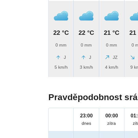
22 °C
22 °C
21 °C
21
0 mm
0 mm
0 mm
0 
J
J
JZ
5 km/h
3 km/h
4 km/h
9 k
Pravděpodobnost srá
23:00
00:00
01
dnes
zítra
zít