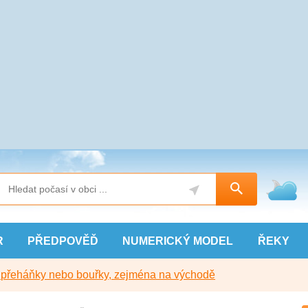
R
PŘEDPOVĚĎ
NUMERICKÝ
MODEL
ŘEKY
y přeháňky nebo bouřky, zejména na východě