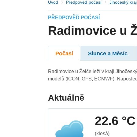
Úvod
Předpověď počasí
Jihočeský kraj
PŘEDPOVĚĎ POČASÍ
Radimovice u Ž
Počasí
Slunce a Měsíc
Radimovice u Želče leží v kraji Jihočesk
modelů (ICON, GFS, ECMWF). Naposledy 
Aktuálně
22.6 °C
(klesá)