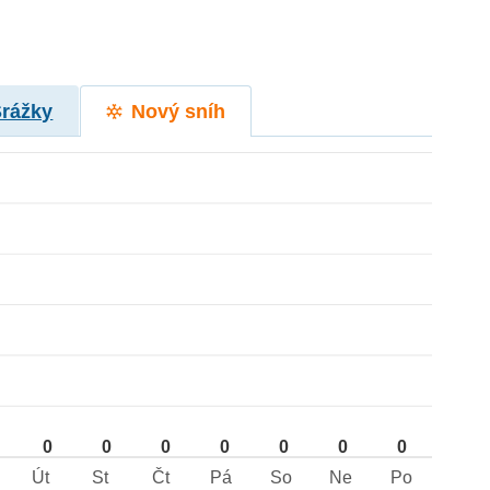
Srážky
Nový sníh
0
0
0
0
0
0
0
Út
St
Čt
Pá
So
Ne
Po