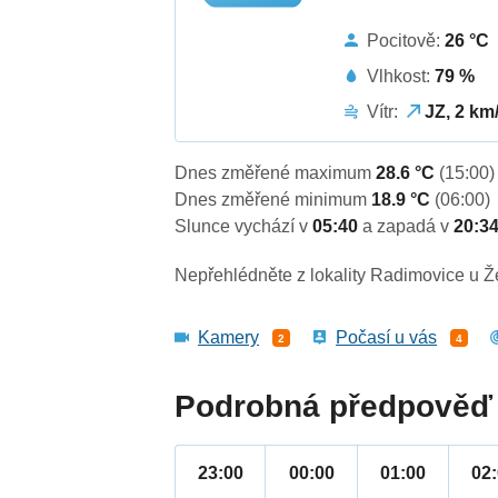
Pocitově:
26 °C
Vlhkost:
79 %
Vítr:
JZ, 2 km
Dnes změřené maximum
28.6 °C
(15:00)
Dnes změřené minimum
18.9 °C
(06:00)
Slunce vychází v
05:40
a zapadá v
20:3
Nepřehlédněte z lokality Radimovice u Ž
Kamery
Počasí u vás
2
4
Podrobná předpověď 
23:00
00:00
01:00
02