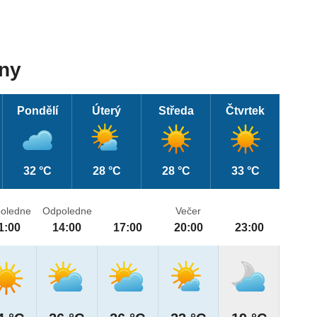
dny
Pondělí
Úterý
Středa
Čtvrtek
32 °C
28 °C
28 °C
33 °C
oledne
Odpoledne
Večer
1:00
14:00
17:00
20:00
23:00