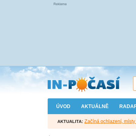
Přejít
na
hlavní
obsah
ÚVOD
AKTUÁLNĚ
RADA
Začíná ochlazení, míst
AKTUALITA: