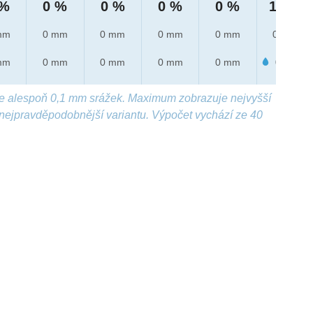
 %
0 %
0 %
0 %
0 %
10 %
mm
0 mm
0 mm
0 mm
0 mm
0 mm
mm
0 mm
0 mm
0 mm
0 mm
0.3 mm
e alespoň 0,1 mm srážek. Maximum zobrazuje nejvyšší
nejpravděpodobnější variantu. Výpočet vychází ze 40