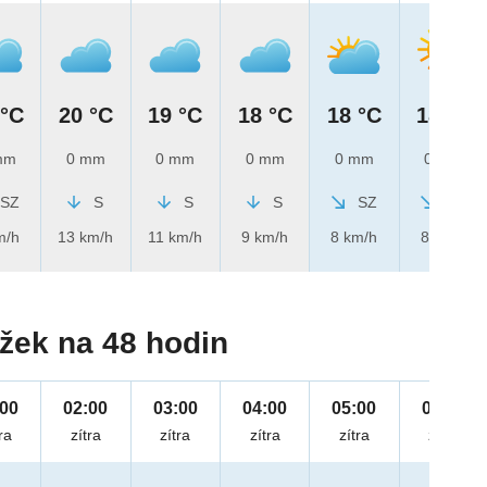
 °C
20 °C
19 °C
18 °C
18 °C
18 °C
mm
0 mm
0 mm
0 mm
0 mm
0 mm
SZ
S
S
S
SZ
SZ
m/h
13 km/h
11 km/h
9 km/h
8 km/h
8 km/h
žek na 48 hodin
:00
02:00
03:00
04:00
05:00
06:00
ra
zítra
zítra
zítra
zítra
zítra