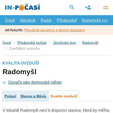
Přejít
na
hlavní
obsah
Úvod
Aktuálně
Radar
Předpověď
Numerický model
Převážně slunečno s letními teplotami
AKTUALITA:
Úvod
Předpověď počasí
Jihočeský kraj
Radomyšl
Znečištění vzduchu
KVALITA OVZDUŠÍ
Radomyšl
Označit jako domovské město
Počasí
Slunce a Měsíc
Kvalita ovzduší
V lokalitě Radomyšl není k dispozici stanice, která by měřila