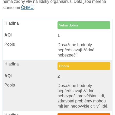
nemá žádný vliv na lidský organismus. Data jsou měřena
stanicemi
ČHMÚ
.
Velmi dobrá
1
Dosažené hodnoty
nepředstavují žádné
nebezpečí.
Dobrá
2
Dosažené hodnoty
nepředstavují žádné
nebezpečí pro většinu lidí,
zdravotní problémy mohou
mít jen neobvykle citliví lidé.