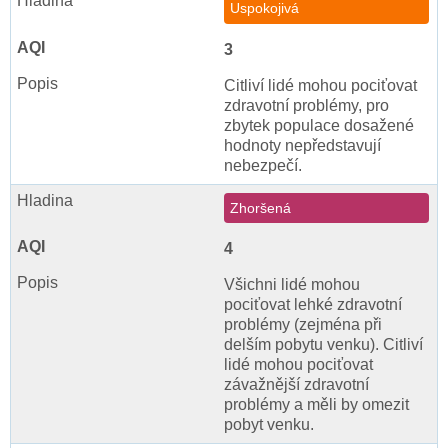
Uspokojivá
3
Citliví lidé mohou pociťovat
zdravotní problémy, pro
zbytek populace dosažené
hodnoty nepředstavují
nebezpečí.
Zhoršená
4
Všichni lidé mohou
pociťovat lehké zdravotní
problémy (zejména při
delším pobytu venku). Citliví
lidé mohou pociťovat
závažnější zdravotní
problémy a měli by omezit
pobyt venku.