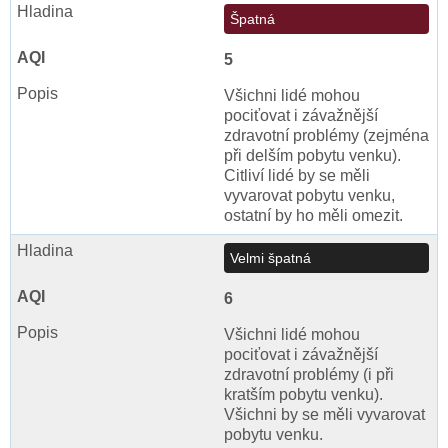
Špatná
5
Všichni lidé mohou
pociťovat i závažnější
zdravotní problémy (zejména
při delším pobytu venku).
Citliví lidé by se měli
vyvarovat pobytu venku,
ostatní by ho měli omezit.
Velmi špatná
6
Všichni lidé mohou
pociťovat i závažnější
zdravotní problémy (i při
kratším pobytu venku).
Všichni by se měli vyvarovat
pobytu venku.