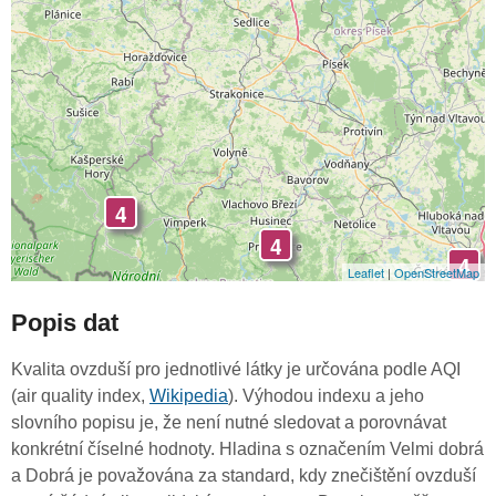
4
4
4
Leaflet
|
OpenStreetMap
Popis dat
Kvalita ovzduší pro jednotlivé látky je určována podle AQI
(air quality index,
Wikipedia
). Výhodou indexu a jeho
slovního popisu je, že není nutné sledovat a porovnávat
konkrétní číselné hodnoty. Hladina s označením Velmi dobrá
a Dobrá je považována za standard, kdy znečištění ovzduší