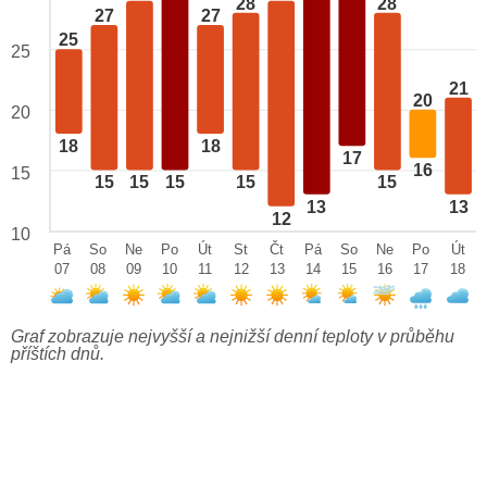
28
28
27
27
25
25
21
20
20
18
18
17
16
15
15
15
15
15
15
13
13
12
10
Pá
So
Ne
Po
Út
St
Čt
Pá
So
Ne
Po
Út
07
08
09
10
11
12
13
14
15
16
17
18
Graf zobrazuje nejvyšší a nejnižší denní teploty v průběhu
příštích dnů.