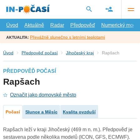
Přejít
na
hlavní
obsah
Úvod
Aktuálně
Radar
Předpověď
Numerický model
Převážně slunečno s letními teplotami
AKTUALITA:
Úvod
Předpověď počasí
Jihočeský kraj
Rapšach
PŘEDPOVĚĎ POČASÍ
Rapšach
Označit jako domovské město
Počasí
Slunce a Měsíc
Kvalita ovzduší
Rapšach leží v kraji Jihočeský (469 m n. m.). Předpověď je
sestavena podle několika modelů (ICON, GFS, ECMWF).