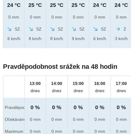
24 °C
25 °C
25 °C
25 °C
24 °C
24 °C
0 mm
0 mm
0 mm
0 mm
0 mm
0 mm
SZ
SZ
SZ
SZ
SZ
Z
6 km/h
8 km/h
8 km/h
9 km/h
6 km/h
3 km/h
Pravděpodobnost srážek na 48 hodin
13:00
14:00
15:00
16:00
17:00
dnes
dnes
dnes
dnes
dnes
0 %
0 %
0 %
0 %
0 %
Pravděpod.
Očekáváno
0 mm
0 mm
0 mm
0 mm
0 mm
Maximum
0 mm
0 mm
0 mm
0 mm
0 mm