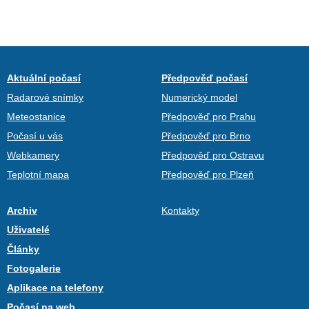
Aktuální počasí
Předpověď počasí
Radarové snímky
Numerický model
Meteostanice
Předpověď pro Prahu
Počasí u vás
Předpověď pro Brno
Webkamery
Předpověď pro Ostravu
Teplotní mapa
Předpověď pro Plzeň
Archiv
Kontakty
Uživatelé
Články
Fotogalerie
Aplikace na telefony
Počasí na web