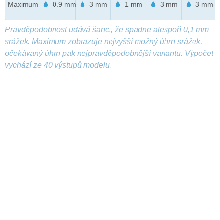
Maximum
0.9 mm
3 mm
1 mm
3 mm
3 mm
Pravděpodobnost udává šanci, že spadne alespoň 0,1 mm
srážek. Maximum zobrazuje nejvyšší možný úhrn srážek,
očekávaný úhrn pak nejpravděpodobnější variantu. Výpočet
vychází ze 40 výstupů modelu.