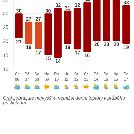
33
32
32
31
30
30
30
27
27
25
20
21
20
20
20
19
19
19
17
17
15
16
15
14
10
Čt
Pá
So
Ne
Po
Út
St
Čt
Pá
So
Ne
Po
06
07
08
09
10
11
12
13
14
15
16
17
Graf zobrazuje nejvyšší a nejnižší denní teploty v průběhu
příštích dnů.