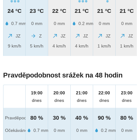
24 °C
23 °C
22 °C
21 °C
21 °C
21 °C
0.7 mm
0 mm
0 mm
0.2 mm
0 mm
0 mm
JZ
Z
JZ
JZ
JZ
JZ
9 km/h
5 km/h
4 km/h
4 km/h
1 km/h
1 km/h
Pravděpodobnost srážek na 48 hodin
19:00
20:00
21:00
22:00
23:00
dnes
dnes
dnes
dnes
dnes
80 %
30 %
40 %
90 %
80 %
Pravděpod.
Očekáváno
0.7 mm
0 mm
0 mm
0.2 mm
0 mm