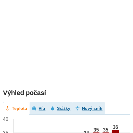
Výhled počasí
Teplota
Vítr
Srážky
Nový sníh
40
36
35
35
34
35