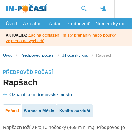
Přejít
na
hlavní
obsah
Úvod
Aktuálně
Radar
Předpověď
Numerický model
Začíná ochlazení, místy přeháňky nebo bouřky,
AKTUALITA:
zejména na východě
Úvod
Předpověď počasí
Jihočeský kraj
Rapšach
PŘEDPOVĚĎ POČASÍ
Rapšach
Označit jako domovské město
Počasí
Slunce a Měsíc
Kvalita ovzduší
Rapšach leží v kraji Jihočeský (469 m n. m.). Předpověď je