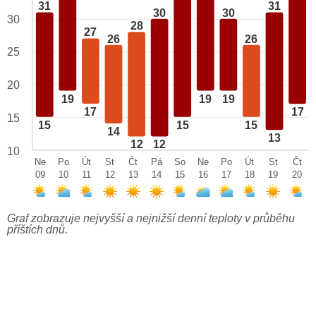
31
31
30
30
30
28
27
26
26
25
20
19
19
19
17
17
15
15
15
15
14
13
12
12
10
Ne
Po
Út
St
Čt
Pá
So
Ne
Po
Út
St
Čt
09
10
11
12
13
14
15
16
17
18
19
20
Graf zobrazuje nejvyšší a nejnižší denní teploty v průběhu
příštích dnů.