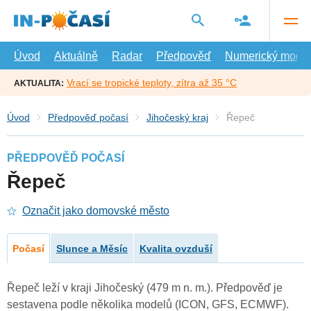
Přejít
na
hlavní
obsah
Úvod
Aktuálně
Radar
Předpověď
Numerický model
Vrací se tropické teploty, zítra až 35 °C
AKTUALITA:
Úvod
Předpověď počasí
Jihočeský kraj
Řepeč
PŘEDPOVĚĎ POČASÍ
Řepeč
Označit jako domovské město
Počasí
Slunce a Měsíc
Kvalita ovzduší
Řepeč leží v kraji Jihočeský (479 m n. m.). Předpověď je
sestavena podle několika modelů (ICON, GFS, ECMWF).