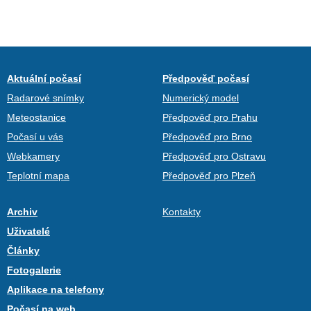
Aktuální počasí
Předpověď počasí
Radarové snímky
Numerický model
Meteostanice
Předpověď pro Prahu
Počasí u vás
Předpověď pro Brno
Webkamery
Předpověď pro Ostravu
Teplotní mapa
Předpověď pro Plzeň
Archiv
Kontakty
Uživatelé
Články
Fotogalerie
Aplikace na telefony
Počasí na web