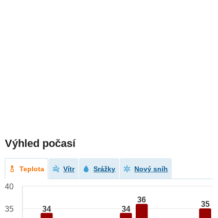
Výhled počasí
Teplota
Vítr
Srážky
Nový sníh
40
36
35
34
34
35