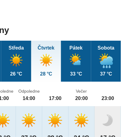
dny
Středa
Čtvrtek
Pátek
Sobota
26 °C
28 °C
33 °C
37 °C
oledne
Odpoledne
Večer
1:00
14:00
17:00
20:00
23:00