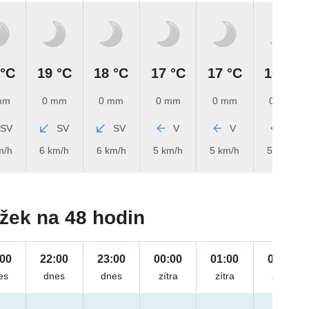
 °C
19 °C
18 °C
17 °C
17 °C
16 °C
mm
0 mm
0 mm
0 mm
0 mm
0 mm
SV
SV
SV
V
V
V
m/h
6 km/h
6 km/h
5 km/h
5 km/h
5 km/h
žek na 48 hodin
:00
22:00
23:00
00:00
01:00
02:00
es
dnes
dnes
zítra
zítra
zítra