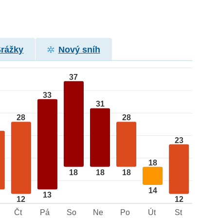
Srážky
Nový sníh
37
33
31
28
28
23
18
18
18
18
14
13
12
12
Čt
Pá
So
Ne
Po
Út
St