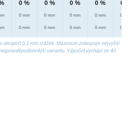
 %
0 %
0 %
0 %
0 %
0 %
mm
0 mm
0 mm
0 mm
0 mm
0 mm
mm
0 mm
0 mm
0 mm
0 mm
0 mm
e alespoň 0,1 mm srážek. Maximum zobrazuje nejvyšší
nejpravděpodobnější variantu. Výpočet vychází ze 40