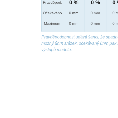
0 %
0 %
0
Pravděpod.
Očekáváno
0 mm
0 mm
0 
Maximum
0 mm
0 mm
0 
Pravděpodobnost udává šanci, že spadn
možný úhrn srážek, očekávaný úhrn pak 
výstupů modelu.