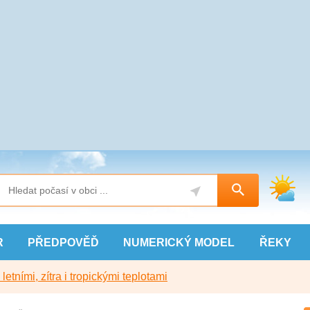
R
PŘEDPOVĚĎ
NUMERICKÝ
MODEL
ŘEKY
etními, zítra i tropickými teplotami