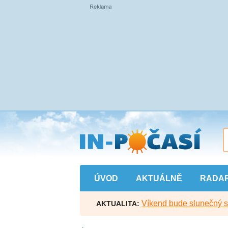
Přejít
na
hlavní
obsah
ÚVOD
AKTUÁLNĚ
RADA
Víkend bude slunečný s l
AKTUALITA: