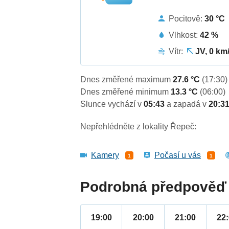
Pocitově:
30 °C
Vlhkost:
42 %
Vítr:
JV, 0 km
Dnes změřené maximum
27.6 °C
(17:30)
Dnes změřené minimum
13.3 °C
(06:00)
Slunce vychází v
05:43
a zapadá v
20:3
Nepřehlédněte z lokality Řepeč:
Kamery
Počasí u vás
1
1
Podrobná předpověď 
19:00
20:00
21:00
22