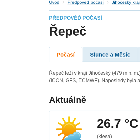
Úvod
Předpověď počasí
Jihočeský kraj
PŘEDPOVĚĎ POČASÍ
Řepeč
Počasí
Slunce a Měsíc
Řepeč leží v kraji Jihočeský (479 m n. m
(ICON, GFS, ECMWF). Naposledy byla ak
Aktuálně
26.7 °C
(klesá)