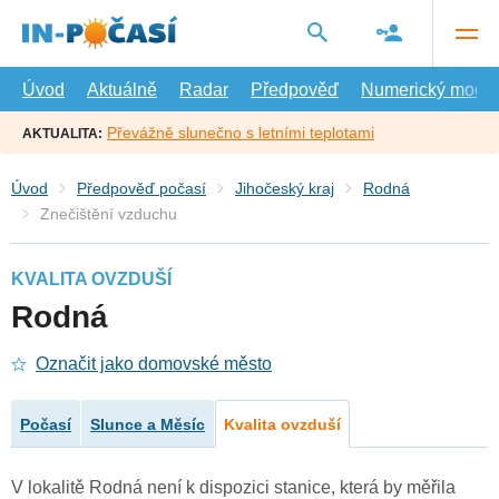
Přejít
na
hlavní
obsah
Úvod
Aktuálně
Radar
Předpověď
Numerický model
Převážně slunečno s letními teplotami
AKTUALITA:
Úvod
Předpověď počasí
Jihočeský kraj
Rodná
Znečištění vzduchu
KVALITA OVZDUŠÍ
Rodná
Označit jako domovské město
Počasí
Slunce a Měsíc
Kvalita ovzduší
V lokalitě Rodná není k dispozici stanice, která by měřila