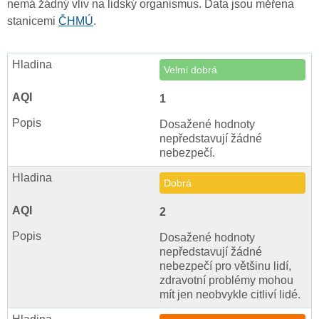
nemá žádný vliv na lidský organismus. Data jsou měřena
stanicemi
ČHMÚ
.
Velmi dobrá
1
Dosažené hodnoty
nepředstavují žádné
nebezpečí.
Dobrá
2
Dosažené hodnoty
nepředstavují žádné
nebezpečí pro většinu lidí,
zdravotní problémy mohou
mít jen neobvykle citliví lidé.