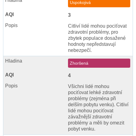
Uspokojivá
3
Citliví lidé mohou pociťovat
zdravotní problémy, pro
zbytek populace dosažené
hodnoty nepředstavují
nebezpečí.
Zhoršená
4
Všichni lidé mohou
pociťovat lehké zdravotní
problémy (zejména při
delším pobytu venku). Citliví
lidé mohou pociťovat
závažnější zdravotní
problémy a měli by omezit
pobyt venku.