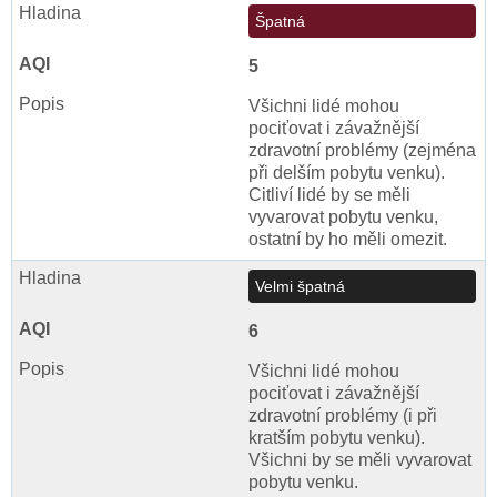
Špatná
5
Všichni lidé mohou
pociťovat i závažnější
zdravotní problémy (zejména
při delším pobytu venku).
Citliví lidé by se měli
vyvarovat pobytu venku,
ostatní by ho měli omezit.
Velmi špatná
6
Všichni lidé mohou
pociťovat i závažnější
zdravotní problémy (i při
kratším pobytu venku).
Všichni by se měli vyvarovat
pobytu venku.